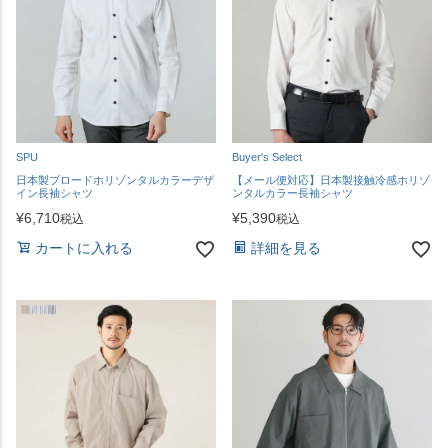
SPU
Buyer's Select
日本製ブロードホリゾンタルカラーデザ
【メール便対応】日本製接触冷感ホリゾ
イン長袖シャツ
ンタルカラー長袖シャツ
¥
6,710
¥
5,390
税込
税込
カートに入れる
詳細を見る