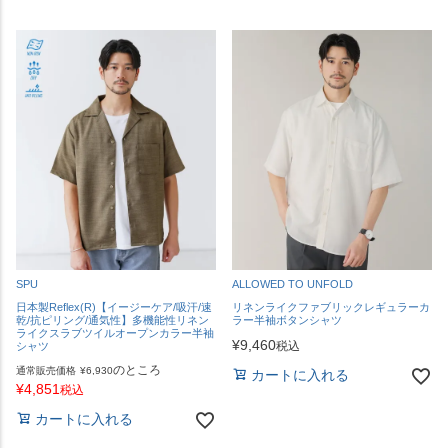
SPU
ALLOWED TO UNFOLD
日本製Reflex(R)【イージーケア/吸汗/速
リネンライクファブリックレギュラーカ
乾/抗ピリング/通気性】多機能性リネン
ラー半袖ボタンシャツ
ライクスラブツイルオープンカラー半袖
¥
9,460
税込
シャツ
のところ
通常販売価格
¥
6,930
カートに入れる
¥
4,851
税込
カートに入れる