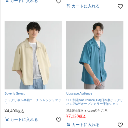
カートに入れる
カートに入れる
Buyer's Select
Upscape Audience
テックリネン半袖コーチシャツジャケッ
SPU別注Naturemier(TM)日本製テックリ
ト
ネン2WAYオープンカラー半袖シャツ
¥
4,400
のところ
税込
通常販売価格
¥
7,920
¥
7,128
税込
カートに入れる
カートに入れる