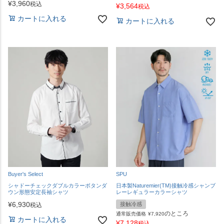
¥
3,960
税込
¥
3,564
税込
カートに入れる
カートに入れる
Buyer's Select
SPU
シャドーチェックダブルカラーボタンダ
日本製Naturemier(TM)接触冷感シャンブ
ウン形態安定長袖シャツ
レーレギュラーカラーシャツ
¥
6,930
接触冷感
税込
のところ
通常販売価格
¥
7,920
カートに入れる
¥
7,128
税込