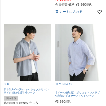
会員特別価格
¥
3,960
税込
カートに入れる
SPU
LIL VENDARS
日本製Reflax(R)ウォッシャブルリネン
ライク接触冷感半袖シャツ
【メール便対応】 ポリコットンスラブ
七分袖レギュラーフィットシャツ
接触冷感
¥
3,960
税込
のところ
通常販売価格
¥
8,910