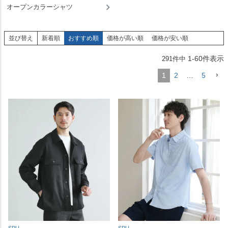
オープンカラーシャツ
並び替え
新着順
おすすめ順
価格が高い順
価格が安い順
1
-
60
件表示
291
件中
1
2
…
5