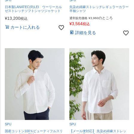
SPU
SPU
日本製LANATEC(R)LEI ウーリーカル
先染め綿麻ストレッチレギュラーカラー
ゼストレッチソフトシャツジャケット
半袖シャツ
¥
13,200
のところ
税込
通常販売価格
¥
3,960
¥
3,564
税込
カートに入れる
詳細を見る
SPU
SPU
国産コットン100％ビューティフルスリ
【メール便対応】 先染め綿麻ストレッ