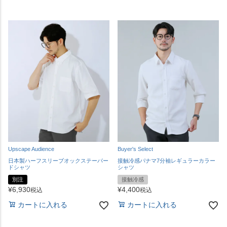
Upscape Audience
Buyer's Select
日本製ハーフスリーブオックステーパー
接触冷感パナマ7分袖レギュラーカラー
ドシャツ
シャツ
別注
接触冷感
¥
6,930
¥
4,400
税込
税込
カートに入れる
カートに入れる