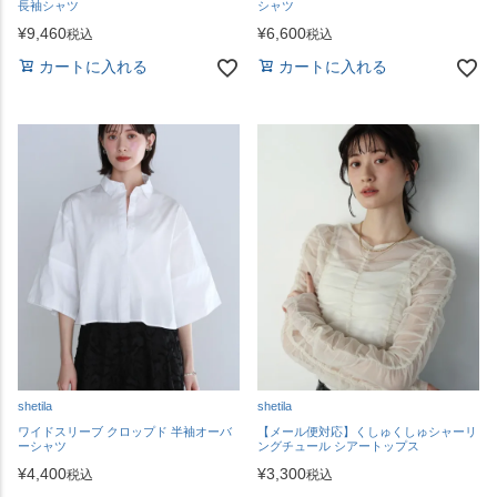
長袖シャツ
シャツ
¥
9,460
¥
6,600
税込
税込
カートに入れる
カートに入れる
shetila
shetila
ワイドスリーブ クロップド 半袖オーバ
【メール便対応】くしゅくしゅシャーリ
ーシャツ
ングチュール シアートップス
¥
4,400
¥
3,300
税込
税込