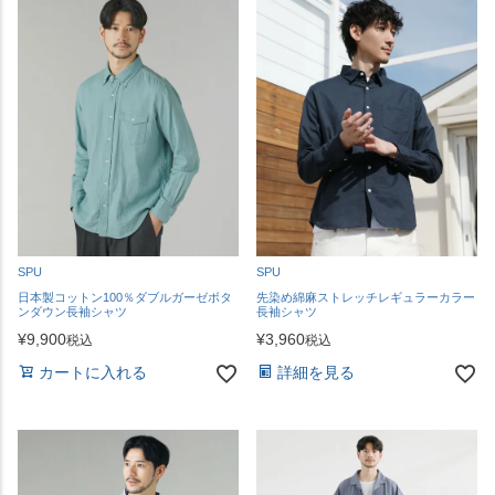
SPU
SPU
日本製コットン100％ダブルガーゼボタ
先染め綿麻ストレッチレギュラーカラー
ンダウン長袖シャツ
長袖シャツ
¥
9,900
¥
3,960
税込
税込
カートに入れる
詳細を見る