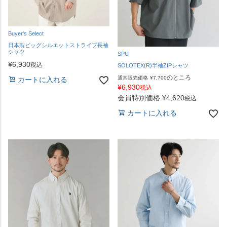
Buyer's Select
日本製ビッグシルエットストライプ長袖
シャツ
SPU
¥
6,930
税込
SOLOTEX(R)半袖ZIPシャツ
のところ
通常販売価格
¥
7,700
カートに入れる
¥
6,930
税込
会員特別価格
¥
4,620
税込
カートに入れる