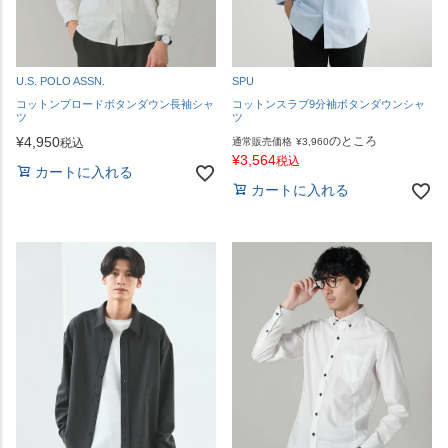
U.S. POLO ASSN.
SPU
コットンブロードボタンダウン長袖シャ
コットンスラブ9分袖ボタンダウンシャ
ツ
ツ
¥
4,950
のところ
税込
通常販売価格
¥
3,960
¥
3,564
税込
カートに入れる
カートに入れる