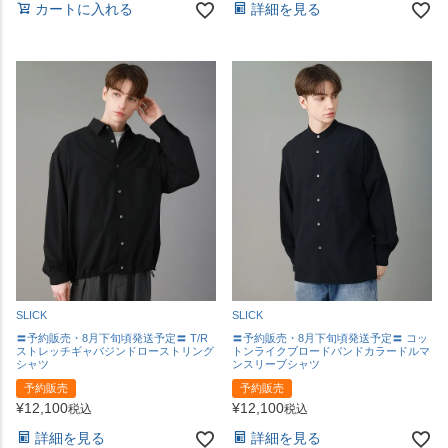
カートに入れる
詳細を見る
SLICK
SLICK
〓予約販売・8月下旬頃発送予定〓 T/R
〓予約販売・8月下旬頃発送予定〓 コッ
ストレッチギャバジンドローストリング
トンライクブロードバンドカラードルマ
シャツ
ンスリーブシャツ
予約販売
予約販売
¥
12,100
¥
12,100
税込
税込
詳細を見る
詳細を見る