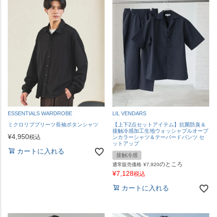
ESSENTIALS WARDROBE
LIL VENDARS
ミクロリブプリーツ長袖ボタンシャツ
【上下2点セットアイテム】抗菌防臭＆
接触冷感加工生地ウォッシャブルオープ
¥
4,950
税込
ンカラーシャツ＆テーパードパンツ セ
ットアップ
カートに入れる
接触冷感
のところ
通常販売価格
¥
7,920
¥
7,128
税込
カートに入れる