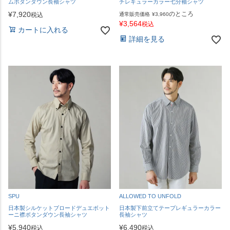
ムボタンダウン長袖シャツ
チレギュラーカラー七分袖シャツ
¥
7,920
のところ
税込
通常販売価格
¥
3,960
¥
3,564
税込
カートに入れる
詳細を見る
SPU
ALLOWED TO UNFOLD
日本製シルケットブロードデュエボット
日本製下前立てテープレギュラーカラー
ーニ襟ボタンダウン長袖シャツ
長袖シャツ
¥
5,940
¥
6,490
税込
税込