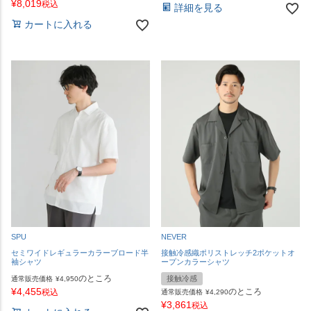
¥
8,019
税込
詳細を見る
カートに入れる
SPU
NEVER
セミワイドレギュラーカラーブロード半
接触冷感織ポリストレッチ2ポケットオ
袖シャツ
ープンカラーシャツ
のところ
接触冷感
通常販売価格
¥
4,950
¥
4,455
のところ
税込
通常販売価格
¥
4,290
¥
3,861
税込