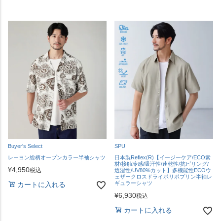
Buyer's Select
SPU
レーヨン総柄オープンカラー半袖シャツ
日本製Reflex(R)【イージーケア/ECO素
材/接触冷感/吸汗性/速乾性/抗ピリング/
¥
4,950
税込
透湿性/UV80%カット】多機能性ECOウ
ェザークロスドライポリポプリン半袖レ
ギュラーシャツ
カートに入れる
¥
6,930
税込
カートに入れる