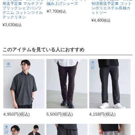
発送予定〓 マルチファ
編み上げシューズ
旬頃発送予定〓 コット
ブリックシェフパンツ
ンポリエステル長袖カ
¥
7,700
税込
デニム コットンツイル
ットソー
テックリネン
¥
4,400
税込
¥
3,630
税込
このアイテムを見ている人におすすめ
4,950円
(税込)
5,500円
(税込)
4,158円
(税込)