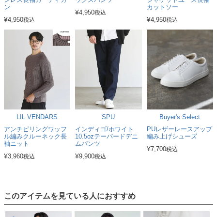
ン
カットソー
¥
4,950
税込
¥
¥
4,950
4,950
税込
税込
LIL VENDARS
SPU
Buyer's Select
アンチピリングワッフ
インディゴ/ホワイト
PUレザーレースアップ
ル編みクルーネック長
10.5ozテーパードデニ
編み上げシューズ
袖ニット
ムパンツ
¥
7,700
税込
¥
¥
3,960
9,900
税込
税込
このアイテムを見ている人におすすめ