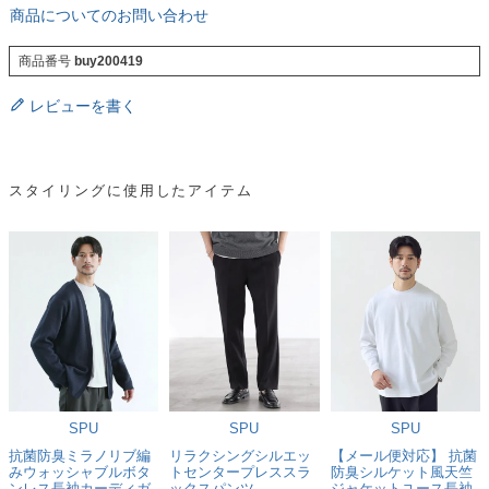
商品についてのお問い合わせ
商品番号
buy200419
レビューを書く
スタイリングに使用したアイテム
SPU
SPU
SPU
抗菌防臭ミラノリブ編
リラクシングシルエッ
【メール便対応】 抗菌
みウォッシャブルボタ
トセンタープレススラ
防臭シルケット風天竺
ンレス長袖カーディガ
ックスパンツ
ジャケットユース長袖