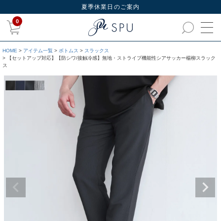
夏季休業日のご案内
0
HOME
アイテム一覧
ボトムス
スラックス
【セットアップ対応】【防シワ/接触冷感】無地・ストライプ機能性シアサッカー楊柳スラック
ス