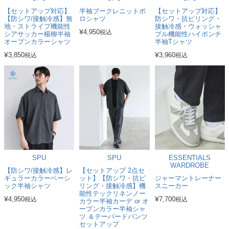
【セットアップ対応】
半袖ブークレニットポ
【セットアップ対応】
【防シワ/接触冷感】無
ロシャツ
防シワ・抗ピリング・
地・ストライプ機能性
接触冷感・ウォッシャ
¥
4,950
税込
シアサッカー楊柳半袖
ブル機能性ハイポンチ
オープンカラーシャツ
半袖Tシャツ
¥
¥
3,850
3,960
税込
税込
SPU
SPU
ESSENTIALS
WARDROBE
【防シワ/接触冷感】レ
【セットアップ 2点セ
ギュラーカラーベーシ
ット】【防シワ・抗ピ
ジャーマントレーナー
ック半袖シャツ
リング・接触冷感】機
スニーカー
能性テックリネンノー
¥
¥
4,950
7,700
税込
税込
カラー半袖カーデ or オ
ープンカラー半袖シャ
ツ ＆テーパードパンツ
セットアップ