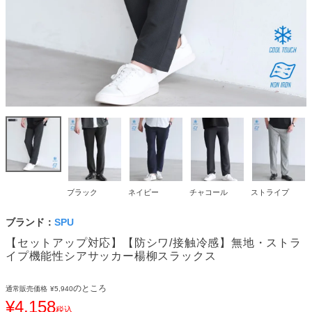
ブラック
ネイビー
チャコール
ストライプ
ブランド：
SPU
【セットアップ対応】【防シワ/接触冷感】無地・ストラ
イプ機能性シアサッカー楊柳スラックス
のところ
通常販売価格
¥
5,940
¥
4,158
税込