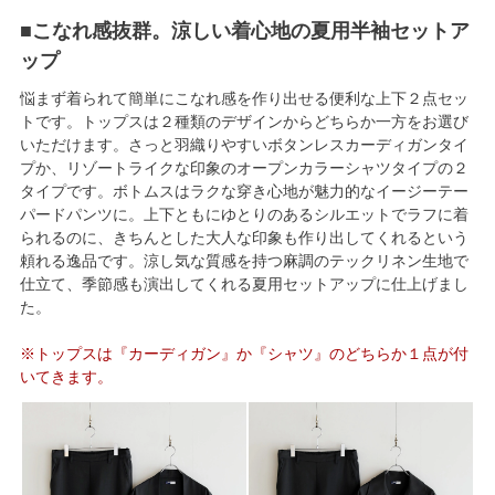
■こなれ感抜群。涼しい着心地の夏用半袖セットア
ップ
悩まず着られて簡単にこなれ感を作り出せる便利な上下２点セッ
トです。トップスは２種類のデザインからどちらか一方をお選び
いただけます。さっと羽織りやすいボタンレスカーディガンタイ
プか、リゾートライクな印象のオープンカラーシャツタイプの２
タイプです。ボトムスはラクな穿き心地が魅力的なイージーテー
パードパンツに。上下ともにゆとりのあるシルエットでラフに着
られるのに、きちんとした大人な印象も作り出してくれるという
頼れる逸品です。涼し気な質感を持つ麻調のテックリネン生地で
仕立て、季節感も演出してくれる夏用セットアップに仕上げまし
た。
※トップスは『カーディガン』か『シャツ』のどちらか１点が付
いてきます。