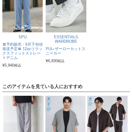
SPU
ESSENTIALS
WARDROBE
〓予約販売・8月下旬頃
発送予定〓 12ozリラッ
PUレザーローカットス
クスフィットストレー
ニーカー
トデニム
¥
6,930
税込
¥
5,940
税込
このアイテムを見ている人におすすめ