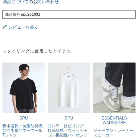
商品についてのお問い合わせ
商品番号
spu251031
レビューを書く
スタイリングに使用したアイテム
SPU
SPU
ESSENTIALS
WARDROBE
吸水速乾・抗菌防臭機
防シワ・抗ピリング・
能性半袖サマーウール
接触冷感・ウォッシャ
ジャーマントレーナー
Tシャツ
ブル機能性ハイポンチ
スニーカー