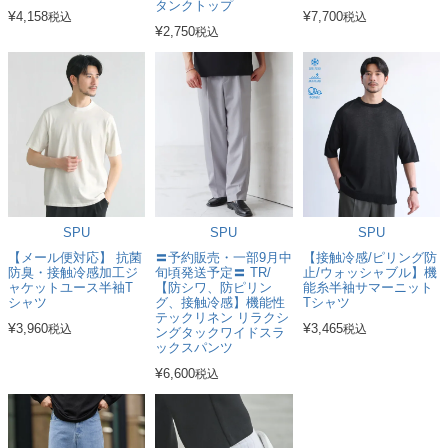
タンクトップ
¥
¥
4,158
7,700
税込
税込
¥
2,750
税込
SPU
SPU
SPU
【メール便対応】 抗菌
〓予約販売・一部9月中
【接触冷感/ピリング防
防臭・接触冷感加工ジ
旬頃発送予定〓 TR/
止/ウォッシャブル】機
ャケットユース半袖T
【防シワ、防ピリン
能糸半袖サマーニット
シャツ
グ、接触冷感】機能性
Tシャツ
テックリネン リラクシ
¥
¥
3,960
3,465
税込
税込
ングタックワイドスラ
ックスパンツ
¥
6,600
税込