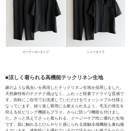
カーディガンタイプ
シャツタイプ
■涼しく着られる高機能テックリネン生地
麻のような風合いを再現したテックリネン生地を採用しました。
天然麻特有のチクチク感はなく、ふわっと軽量でドライな質感で
す。気軽にご自宅でお洗濯していただけるウォッシャブル仕様と
なっています。繰り返し着用にも耐えられるよう、毛玉の発生を
抑える抗ピリング機能もプラス。さらに防シワ機能も付けまし
た。さっと洗えてさっと着られる、イージーケア性に優れた生地
です。肌に触れるとひんやりと感じられる接触冷感機能も兼ね備
えています。速乾性にも優れているので汗をかいた後でもべたつ