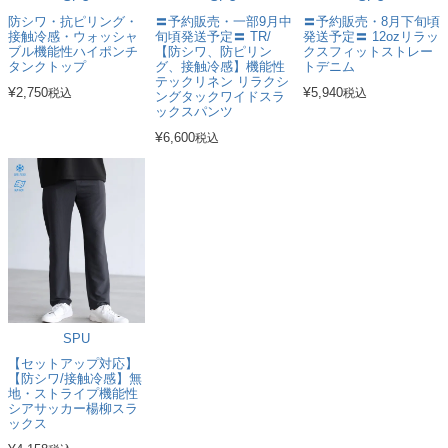
防シワ・抗ピリング・
〓予約販売・一部9月中
〓予約販売・8月下旬頃
接触冷感・ウォッシャ
旬頃発送予定〓 TR/
発送予定〓 12ozリラッ
ブル機能性ハイポンチ
【防シワ、防ピリン
クスフィットストレー
タンクトップ
グ、接触冷感】機能性
トデニム
テックリネン リラクシ
¥
¥
2,750
5,940
税込
税込
ングタックワイドスラ
ックスパンツ
¥
6,600
税込
SPU
【セットアップ対応】
【防シワ/接触冷感】無
地・ストライプ機能性
シアサッカー楊柳スラ
ックス