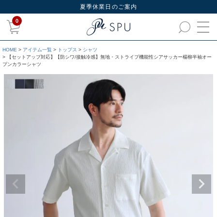
夏季休業日のご案内
0
HOME
アイテム一覧
トップス
シャツ
【セットアップ対応】【防シワ/接触冷感】無地・ストライプ機能性シアサッカー楊柳半袖オー
プンカラーシャツ