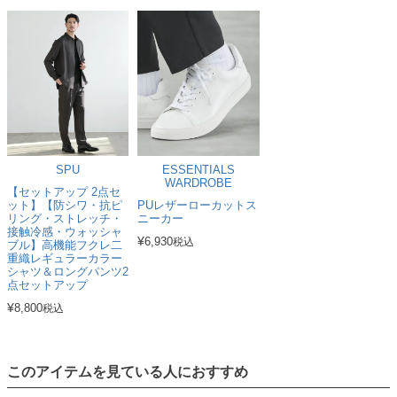
SPU
ESSENTIALS
WARDROBE
【セットアップ 2点セ
ット】【防シワ・抗ピ
PUレザーローカットス
リング・ストレッチ・
ニーカー
接触冷感・ウォッシャ
¥
6,930
税込
ブル】高機能フクレ二
重織レギュラーカラー
シャツ＆ロングパンツ2
点セットアップ
¥
8,800
税込
このアイテムを見ている人におすすめ