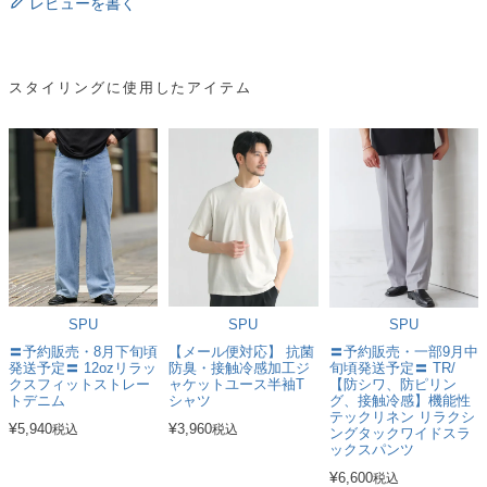
レビューを書く
スタイリングに使用したアイテム
SPU
SPU
SPU
〓予約販売・8月下旬頃
【メール便対応】 抗菌
〓予約販売・一部9月中
発送予定〓 12ozリラッ
防臭・接触冷感加工ジ
旬頃発送予定〓 TR/
クスフィットストレー
ャケットユース半袖T
【防シワ、防ピリン
トデニム
シャツ
グ、接触冷感】機能性
テックリネン リラクシ
¥
¥
5,940
3,960
税込
税込
ングタックワイドスラ
ックスパンツ
¥
6,600
税込