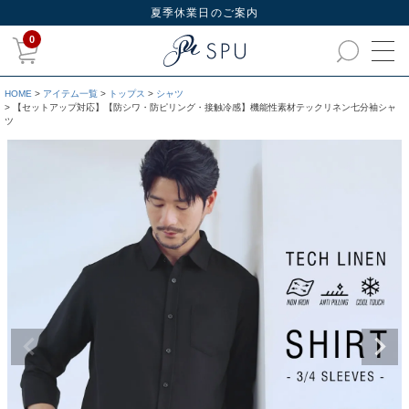
夏季休業日のご案内
0
HOME
アイテム一覧
トップス
シャツ
【セットアップ対応】【防シワ・防ピリング・接触冷感】機能性素材テックリネン七分袖シャ
ツ