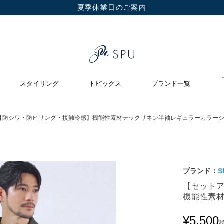
夏季休業日のご案内
スタイリング
トピックス
ブランド一覧
【防シワ・防ピリング・接触冷感】機能性素材テックリネン半袖レギュラーカラー
ブランド：
S
【セット
機能性素
¥
5,500