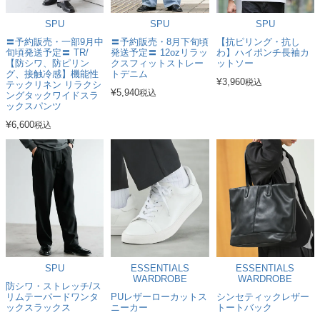
SPU
SPU
SPU
〓予約販売・一部9月中
〓予約販売・8月下旬頃
【抗ピリング・抗し
旬頃発送予定〓 TR/
発送予定〓 12ozリラッ
わ】ハイポンチ長袖カ
【防シワ、防ピリン
クスフィットストレー
ットソー
グ、接触冷感】機能性
トデニム
¥
3,960
税込
テックリネン リラクシ
¥
5,940
税込
ングタックワイドスラ
ックスパンツ
¥
6,600
税込
SPU
ESSENTIALS
ESSENTIALS
WARDROBE
WARDROBE
防シワ・ストレッチ/ス
リムテーパードワンタ
PUレザーローカットス
シンセティックレザー
ックスラックス
ニーカー
トートバック