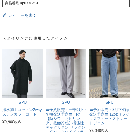
商品番号
spu220451
レビューを書く
スタイリングに使用したアイテム
SPU
SPU
SPU
撥水加工コットン2way
〓予約販売・一部9月中
〓予約販売・8月下旬頃
ステンカラーコート
旬頃発送予定〓 TR/
発送予定〓 12ozリラッ
【防シワ、防ピリン
クスフィットストレー
¥
9,900
税込
グ、接触冷感】機能性
トデニム
テックリネン リラクシ
¥
5,940
税込
ングタックワイドスラ