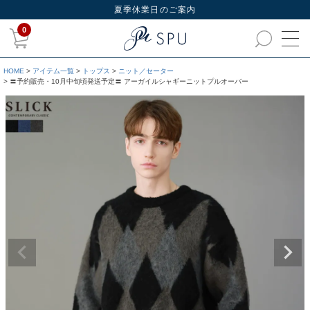
夏季休業日のご案内
0
HOME
アイテム一覧
トップス
ニット／セーター
〓予約販売・10月中旬頃発送予定〓 アーガイルシャギーニットプルオーバー