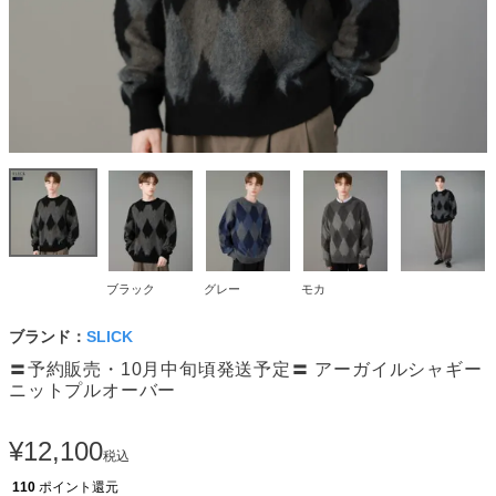
ブラック
グレー
モカ
ブランド：
SLICK
〓予約販売・10月中旬頃発送予定〓 アーガイルシャギー
ニットプルオーバー
¥
12,100
税込
110
ポイント還元