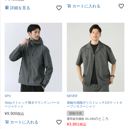
カートに入れる
詳細を見る
SPU
NEVER
4wayストレッチ撥水マウンテンパーカ
接触冷感織ポリストレッチ2ポケットオ
ージャケット
ープンカラーシャツ
¥
9,900
接触冷感
税込
のところ
通常販売価格
¥
4,290
カートに入れる
¥
3,861
税込