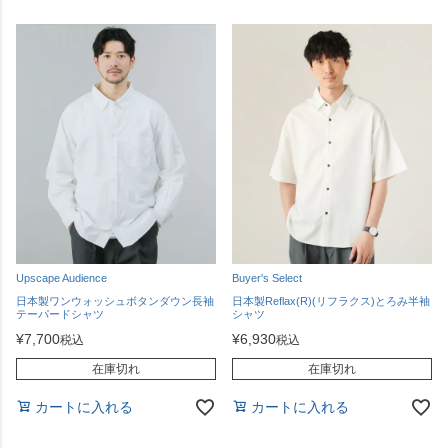
Upscape Audience
Buyer's Select
日本製ワンウォッシュボタンダウン長袖
日本製Reflax(R)(リフラクス)とろみ半袖
テーパードシャツ
シャツ
¥
7,700
¥
6,930
税込
税込
在庫切れ
在庫切れ
カートに入れる
カートに入れる