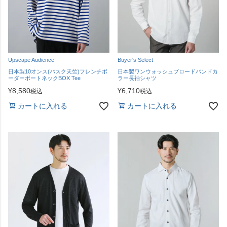
Upscape Audience
Buyer's Select
日本製10オンス(バスク天竺)フレンチボ
日本製ワンウォッシュブロードバンドカ
ーダーボートネックBOX Tee
ラー長袖シャツ
¥
8,580
¥
6,710
税込
税込
カートに入れる
カートに入れる