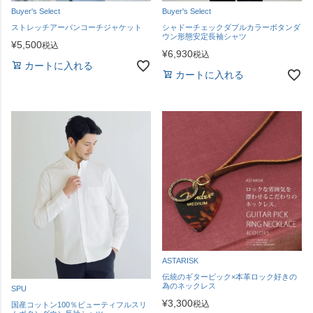
Buyer's Select
Buyer's Select
ストレッチアーバンコーチジャケット
シャドーチェックダブルカラーボタンダ
ウン形態安定長袖シャツ
¥
5,500
税込
¥
6,930
税込
カートに入れる
カートに入れる
ASTARISK
伝統のギターピック×本革ロック好きの
為のネックレス
SPU
¥
3,300
税込
国産コットン100％ビューティフルスリ