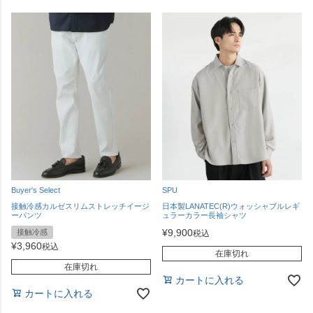
Buyer's Select
SPU
接触冷感カルゼスリムストレッチイージ
日本製LANATEC(R)ウォッシャブルレギ
ーパンツ
ュラーカラー長袖シャツ
¥
9,900
接触冷感
税込
¥
3,960
税込
在庫切れ
在庫切れ
カートに入れる
カートに入れる