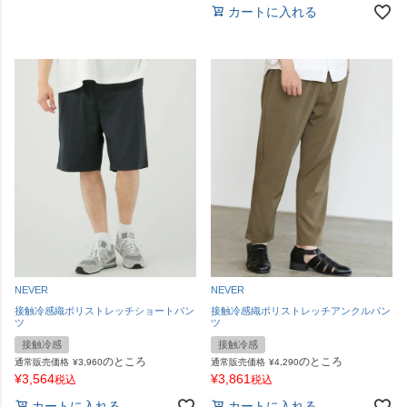
カートに入れる
NEVER
NEVER
接触冷感織ポリストレッチショートパン
接触冷感織ポリストレッチアンクルパン
ツ
ツ
接触冷感
接触冷感
のところ
のところ
通常販売価格
¥
3,960
通常販売価格
¥
4,290
¥
3,564
¥
3,861
税込
税込
カートに入れる
カートに入れる