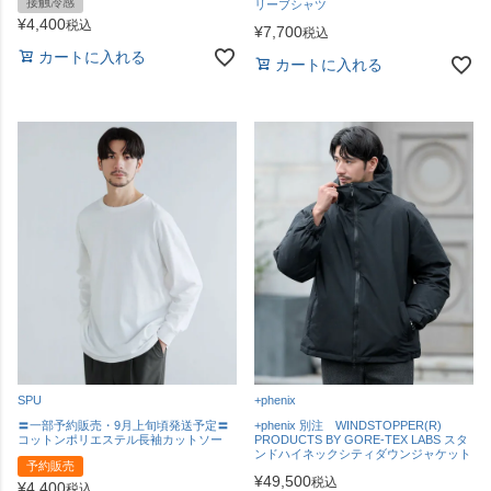
接触冷感
リーブシャツ
¥
4,400
税込
¥
7,700
税込
カートに入れる
カートに入れる
SPU
+phenix
〓一部予約販売・9月上旬頃発送予定〓
+phenix 別注 WINDSTOPPER(R)
コットンポリエステル長袖カットソー
PRODUCTS BY GORE-TEX LABS スタ
ンドハイネックシティダウンジャケット
予約販売
¥
49,500
税込
¥
4,400
税込