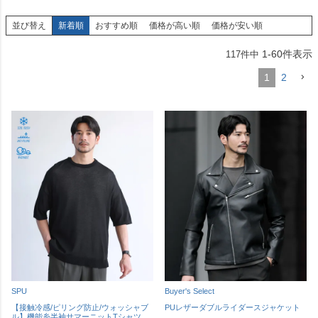
並び替え
新着順
おすすめ順
価格が高い順
価格が安い順
1
-
60
件表示
117
件中
1
2
SPU
Buyer's Select
【接触冷感/ピリング防止/ウォッシャブ
PUレザーダブルライダースジャケット
ル】機能糸半袖サマーニットTシャツ