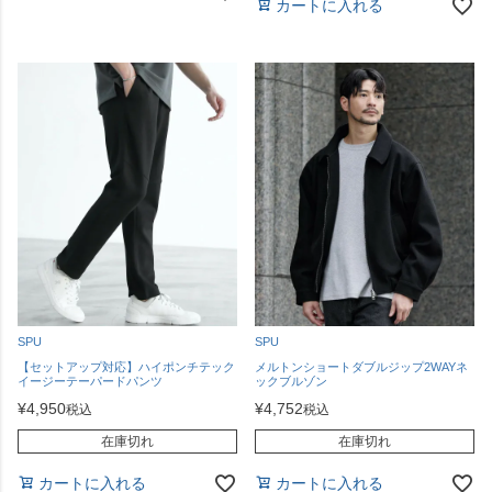
カートに入れる
SPU
SPU
【セットアップ対応】ハイポンチテック
メルトンショートダブルジップ2WAYネ
イージーテーパードパンツ
ックブルゾン
¥
4,950
¥
4,752
税込
税込
在庫切れ
在庫切れ
カートに入れる
カートに入れる