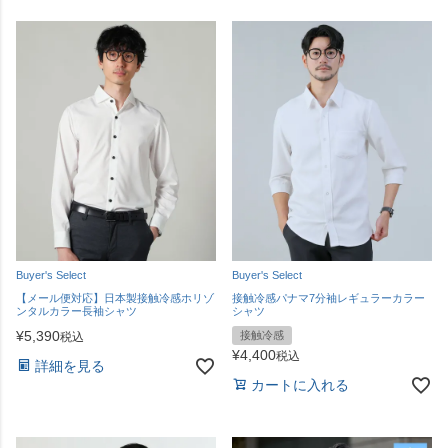
Buyer's Select
Buyer's Select
【メール便対応】日本製接触冷感ホリゾ
接触冷感パナマ7分袖レギュラーカラー
ンタルカラー長袖シャツ
シャツ
¥
5,390
接触冷感
税込
¥
4,400
税込
詳細を見る
カートに入れる