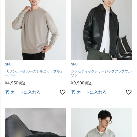
SPU
SPU
TCダンボールルーズシルエットプルオ
シンセティックレザージップアップブル
ーバー
ゾン
¥
4,950
¥
9,900
税込
税込
カートに入れる
カートに入れる