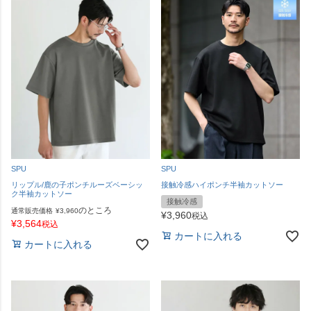
SPU
SPU
リップル/鹿の子ポンチルーズベーシッ
接触冷感ハイポンチ半袖カットソー
ク半袖カットソー
接触冷感
のところ
通常販売価格
¥
3,960
¥
3,960
税込
¥
3,564
税込
カートに入れる
カートに入れる