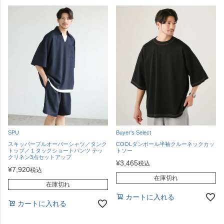
SPU
Buyer's Select
スキッパープルオーバーシャツ／タンク
COOLダンボール半袖クルーネックカッ
トップ／１タックショートパンツ テッ
トソー
クリネン3点セットアップ
¥
3,465
税込
¥
7,920
税込
在庫切れ
在庫切れ
カートに入れる
カートに入れる