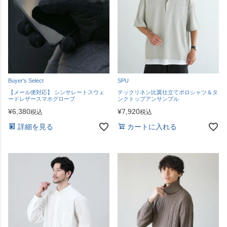
Buyer's Select
SPU
【メール便対応】 シンサレートスウェ
テックリネン比翼仕立てポロシャツ＆タ
ードレザースマホグローブ
ンクトップアンサンブル
¥
6,380
¥
7,920
税込
税込
詳細を見る
カートに入れる