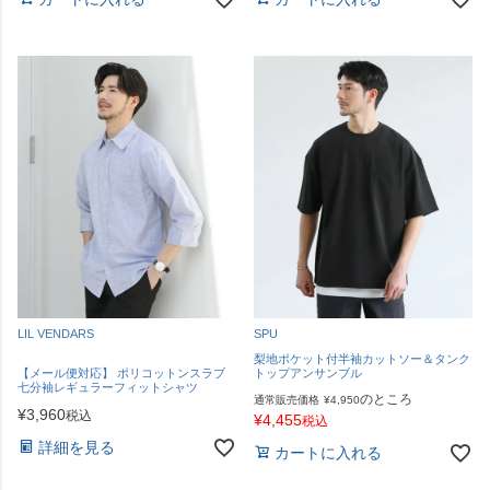
LIL VENDARS
SPU
梨地ポケット付半袖カットソー＆タンク
【メール便対応】 ポリコットンスラブ
トップアンサンブル
七分袖レギュラーフィットシャツ
のところ
通常販売価格
¥
4,950
¥
3,960
税込
¥
4,455
税込
詳細を見る
カートに入れる