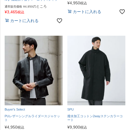
¥
4,950
税込
のところ
通常販売価格
¥
4,950
カートに入れる
¥
3,465
税込
カートに入れる
Buyer's Select
SPU
PUレザーシングルライダースジャケッ
撥水加工コットン2wayステンカラーコ
ト
ート
¥
4,950
¥
9,900
税込
税込