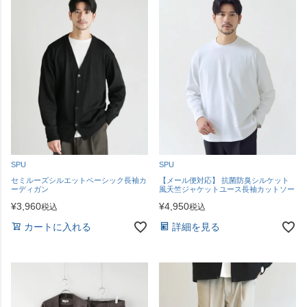
SPU
SPU
セミルーズシルエットベーシック長袖カ
【メール便対応】 抗菌防臭シルケット
ーディガン
風天竺ジャケットユース長袖カットソー
¥
3,960
¥
4,950
税込
税込
カートに入れる
詳細を見る