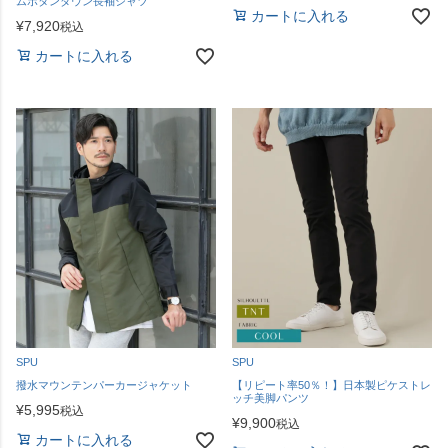
ムボタンダウン長袖シャツ
カートに入れる
¥
7,920
税込
カートに入れる
SPU
SPU
撥水マウンテンパーカージャケット
【リピート率50％！】日本製ピケストレ
ッチ美脚パンツ
¥
5,995
税込
¥
9,900
税込
カートに入れる