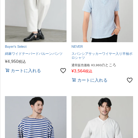
Buyer's Select
NEVER
綿麻ワイドテーパードバルーンパンツ
スパンシアサッカーワイヤー入り半袖ポ
ロシャツ
¥
4,950
税込
のところ
通常販売価格
¥
3,960
カートに入れる
¥
3,564
税込
カートに入れる