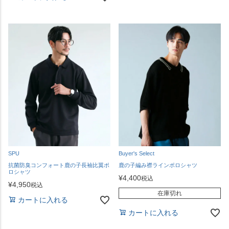
SPU
Buyer's Select
抗菌防臭コンフォート鹿の子長袖比翼ポ
鹿の子編み襟ラインポロシャツ
ロシャツ
¥
4,400
税込
¥
4,950
税込
在庫切れ
カートに入れる
カートに入れる