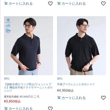
カートに入れる
カートに入れる
SPU
SPU
【接触冷感/ピリング防止/ウォッシャブ
半袖ブークレニットポロシャツ
ル】機能糸半袖ドライサマーニットポロ
¥
4,950
税込
シャツ
のところ
通常販売価格
¥
5,500
カートに入れる
¥
3,850
税込
カートに入れる