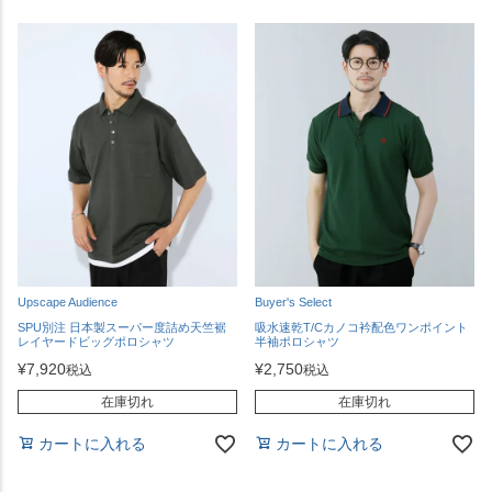
Upscape Audience
Buyer's Select
SPU別注 日本製スーパー度詰め天竺裾
吸水速乾T/Cカノコ衿配色ワンポイント
レイヤードビッグポロシャツ
半袖ポロシャツ
¥
7,920
¥
2,750
税込
税込
在庫切れ
在庫切れ
カートに入れる
カートに入れる