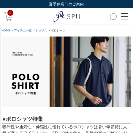
夏季休業日のご案内
0
HOME
アイテム一覧
トップス
ポロシャツ
●ポロシャツ特集
吸汗性や通気性・伸縮性に優れているポロシャツは暑い季節特に人
気が高まるアイテムです。SPUでは今年も、生地や襟のデザインが