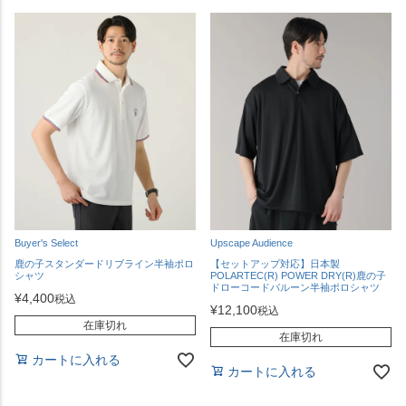
Buyer's Select
Upscape Audience
鹿の子スタンダードリブライン半袖ポロ
【セットアップ対応】日本製
シャツ
POLARTEC(R) POWER DRY(R)鹿の子
ドローコードバルーン半袖ポロシャツ
¥
4,400
税込
¥
12,100
税込
在庫切れ
在庫切れ
カートに入れる
カートに入れる