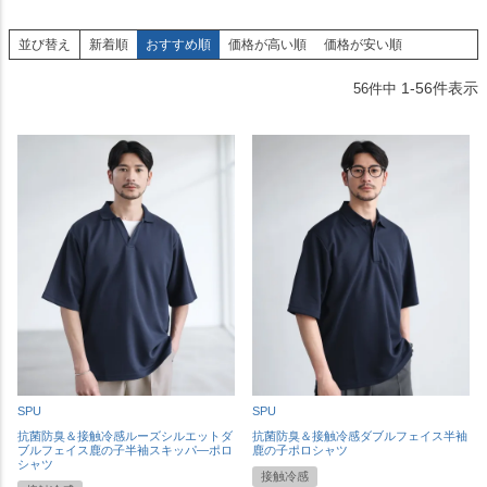
並び替え
新着順
おすすめ順
価格が高い順
価格が安い順
1
-
56
件表示
56
件中
SPU
SPU
抗菌防臭＆接触冷感ルーズシルエットダ
抗菌防臭＆接触冷感ダブルフェイス半袖
ブルフェイス鹿の子半袖スキッパ―ポロ
鹿の子ポロシャツ
シャツ
接触冷感