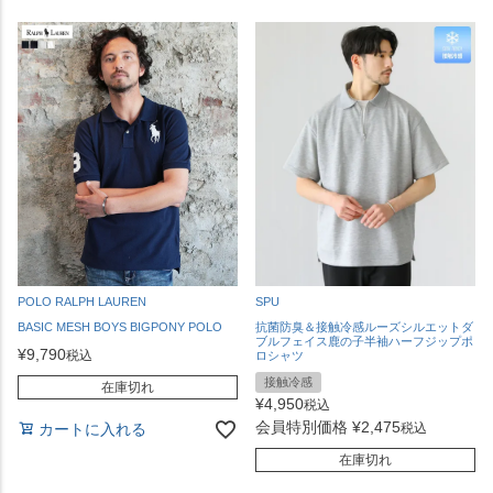
POLO RALPH LAUREN
SPU
BASIC MESH BOYS BIGPONY POLO
抗菌防臭＆接触冷感ルーズシルエットダ
ブルフェイス鹿の子半袖ハーフジップポ
¥
9,790
税込
ロシャツ
接触冷感
在庫切れ
¥
4,950
税込
会員特別価格
¥
2,475
カートに入れる
税込
在庫切れ