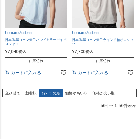
Upscape Audience
Upscape Audience
日本製30コーマ天竺バンドカラー半袖ポ
日本製30コーマ天竺ライン半袖ポロシャ
ロシャツ
ツ
¥
7,040
¥
7,700
税込
税込
在庫切れ
在庫切れ
カートに入れる
カートに入れる
並び替え
新着順
おすすめ順
価格が高い順
価格が安い順
1
-
56
件表示
56
件中