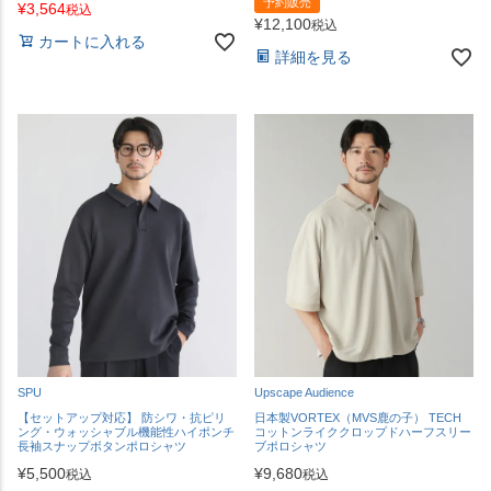
予約販売
¥
3,564
税込
¥
12,100
税込
カートに入れる
詳細を見る
SPU
Upscape Audience
【セットアップ対応】 防シワ・抗ピリ
日本製VORTEX（MVS鹿の子） TECH
ング・ウォッシャブル機能性ハイポンチ
コットンライククロップドハーフスリー
長袖スナップボタンポロシャツ
ブポロシャツ
¥
5,500
¥
9,680
税込
税込