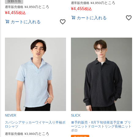
接触冷感
のところ
通常販売価格
¥
4,950
のところ
通常販売価格
¥
4,950
¥
4,455
税込
¥
4,455
税込
カートに入れる
カートに入れる
SLICK
NEVER
〓予約販売・8月下旬頃発送予定〓 プリ
スパンシアサッカーワイヤー入り半袖ポ
ーツニットドローストリング長袖ニット
ロシャツ
ポロ
のところ
通常販売価格
¥
3,960