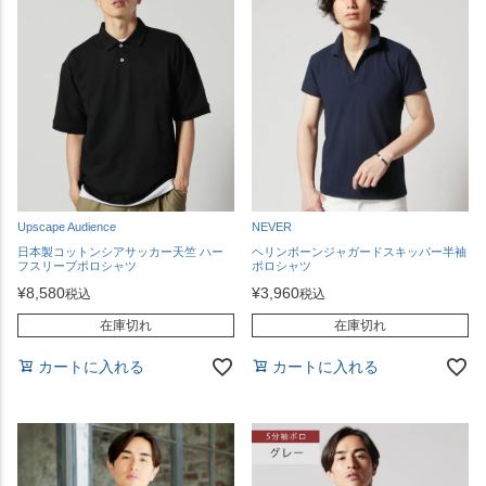
Upscape Audience
NEVER
日本製コットンシアサッカー天竺 ハー
ヘリンボーンジャガードスキッパー半袖
フスリーブポロシャツ
ポロシャツ
¥
8,580
¥
3,960
税込
税込
在庫切れ
在庫切れ
カートに入れる
カートに入れる