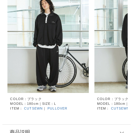
COLOR：ブラック
COLOR：ブラック
MODEL：180cm｜SIZE：L
MODEL：180cm｜SI
ITEM：
CUTSEWN
｜
PULLOVER
ITEM：
CUTSEWN
商品説明