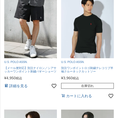
U.S. POLO ASSN.
U.S. POLO ASSN.
【メール便対応】別注ナイロン／シアサ
別注ワンポイントロゴ刺繍テレコリブ半
ッカーワンポイント刺繍バギーショーツ
袖クルーネックカットソー
¥
4,950
¥
3,960
税込
税込
詳細を見る
在庫切れ
カートに入れる