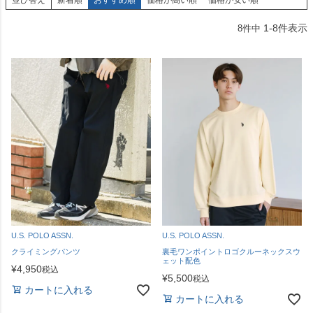
1
-
8
件表示
8
件中
U.S. POLO ASSN.
U.S. POLO ASSN.
クライミングパンツ
裏毛ワンポイントロゴクルーネックスウ
ェット配色
¥
4,950
税込
¥
5,500
税込
カートに入れる
カートに入れる