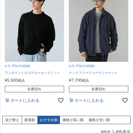
U.S. POLO ASSN.
U.S. POLO ASSN.
ワンポイントロゴクルーネックニット
テックフリースコーチジャケット
¥
5,500
¥
7,700
税込
税込
在庫切れ
在庫切れ
カートに入れる
カートに入れる
並び替え
新着順
おすすめ順
価格が高い順
価格が安い順
1
-
8
件表示
8
件中