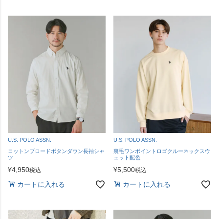
U.S. POLO ASSN.
U.S. POLO ASSN.
コットンブロードボタンダウン長袖シャ
裏毛ワンポイントロゴクルーネックスウ
ツ
ェット配色
¥
4,950
¥
5,500
税込
税込
カートに入れる
カートに入れる