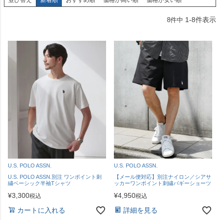
1
-
8
件表示
8
件中
U.S. POLO ASSN.
U.S. POLO ASSN.
U.S. POLO ASSN.別注 ワンポイント刺
【メール便対応】別注ナイロン／シアサ
繍ベーシック半袖Tシャツ
ッカーワンポイント刺繍バギーショーツ
¥
3,300
¥
4,950
税込
税込
カートに入れる
詳細を見る