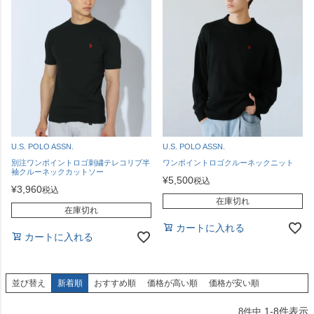
U.S. POLO ASSN.
U.S. POLO ASSN.
別注ワンポイントロゴ刺繍テレコリブ半
ワンポイントロゴクルーネックニット
袖クルーネックカットソー
¥
5,500
税込
¥
3,960
税込
在庫切れ
在庫切れ
カートに入れる
カートに入れる
並び替え
新着順
おすすめ順
価格が高い順
価格が安い順
1
-
8
件表示
8
件中