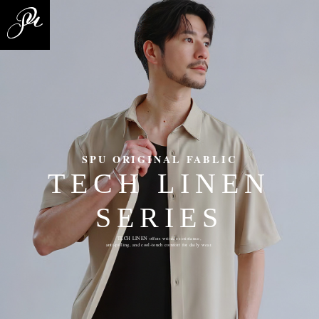
SPU ORIGINAL FABLIC
TECH LINEN
SERIES
TECH LINEN offers wrinkle resistance,
anti-pilling, and cool-touch comfort for daily wear.