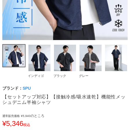
インディゴ
ブラック
グレー
ブランド：
SPU
【セットアップ対応】【接触冷感/吸水速乾】機能性メッ
シュデニム半袖シャツ
のところ
通常販売価格
¥
5,940
¥
5,346
税込