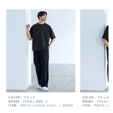
COLOR：ブラック
COLOR：ブラック
MODEL：177cm｜SIZE：L
MODEL：177cm｜SI
ITEM：
PANTS
｜
SHOES
ITEM：
PANTS
（COMING SOON）
（COM