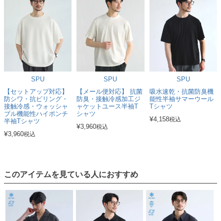
SPU
SPU
SPU
【セットアップ対応】
【メール便対応】 抗菌
吸水速乾・抗菌防臭機
防シワ・抗ピリング・
防臭・接触冷感加工ジ
能性半袖サマーウール
接触冷感・ウォッシャ
ャケットユース半袖T
Tシャツ
ブル機能性ハイポンチ
シャツ
¥
4,158
税込
半袖Tシャツ
¥
3,960
税込
¥
3,960
税込
このアイテムを見ている人におすすめ