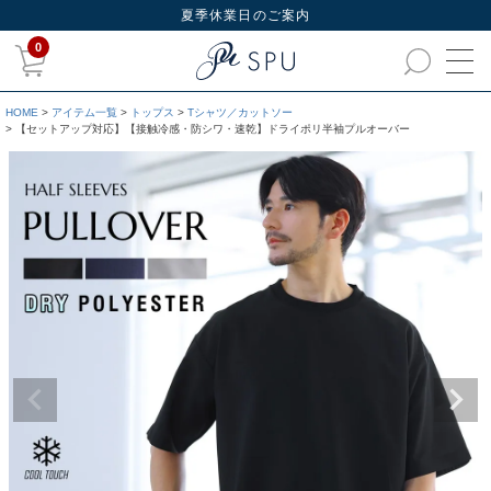
夏季休業日のご案内
0
HOME
アイテム一覧
トップス
Tシャツ／カットソー
【セットアップ対応】【接触冷感・防シワ・速乾】ドライポリ半袖プルオーバー