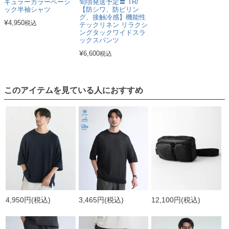
ギュラーカラーベーシ
旬頃発送予定〓 TR/
ック半袖シャツ
【防シワ、防ピリン
グ、接触冷感】機能性
¥
4,950
税込
テックリネン リラクシ
ングタックワイドスラ
ックスパンツ
¥
6,600
税込
このアイテムを見ている人におすすめ
4,950円
(税込)
3,465円
(税込)
12,100円
(税込)