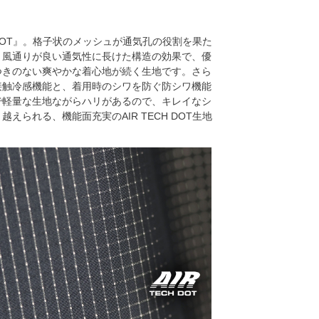
 DOT』。格子状のメッシュが通気孔の役割を果た
。風通りが良い通気性に長けた構造の効果で、優
つきのない爽やかな着心地が続く生地です。さら
接触冷感機能と、着用時のシワを防ぐ防シワ機能
で軽量な生地ながらハリがあるので、キレイなシ
られる、機能面充実のAIR TECH DOT生地