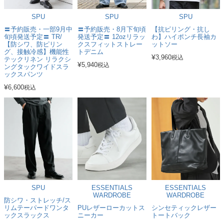
SPU
SPU
SPU
〓予約販売・一部9月中
〓予約販売・8月下旬頃
【抗ピリング・抗し
旬頃発送予定〓 TR/
発送予定〓 12ozリラッ
わ】ハイポンチ長袖カ
【防シワ、防ピリン
クスフィットストレー
ットソー
グ、接触冷感】機能性
トデニム
¥
3,960
税込
テックリネン リラクシ
¥
5,940
税込
ングタックワイドスラ
ックスパンツ
¥
6,600
税込
SPU
ESSENTIALS
ESSENTIALS
WARDROBE
WARDROBE
防シワ・ストレッチ/ス
リムテーパードワンタ
PUレザーローカットス
シンセティックレザー
ックスラックス
ニーカー
トートバック