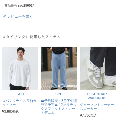
商品番号
spu250524
レビューを書く
スタイリングに使用したアイテム
SPU
SPU
ESSENTIALS
WARDROBE
スパンフライス長袖カ
〓予約販売・8月下旬頃
ットソー
発送予定〓 12ozリラッ
ジャーマントレーナー
クスフィットストレー
スニーカー
¥
3,960
税込
トデニム
¥
7,700
税込