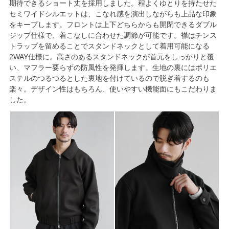
期待できるショート丈を採用しました。程よくゆとりを持たせた
セミワイドシルエットは、こなれ感を演出しながらも上品な印象
をキープします。フロントは上下どちらからも開閉できるダブル
ジップ仕様で、着こなしに合わせた調節が可能です。襟はチンス
トラップを留めることでスタンドネックとして着用可能になる
2WAY仕様に。高さのあるスタンドネックが首元をしっかりと覆
い、マフラー要らずの防風性を発揮します。生地の裏にはポリエ
ステルのつるつるとした裏地を付けているので脱ぎ着するのも
楽々。デザイン性はもちろん、使いやすい機能面にもこだわりま
した。