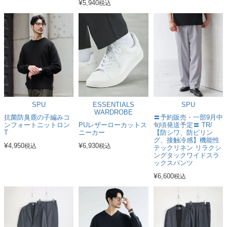
¥
5,940
税込
SPU
ESSENTIALS
SPU
WARDROBE
抗菌防臭鹿の子編みコ
〓予約販売・一部9月中
ンフォートニットロン
PUレザーローカットス
旬頃発送予定〓 TR/
T
ニーカー
【防シワ、防ピリン
グ、接触冷感】機能性
¥
¥
4,950
6,930
税込
税込
テックリネン リラクシ
ングタックワイドスラ
ックスパンツ
¥
6,600
税込