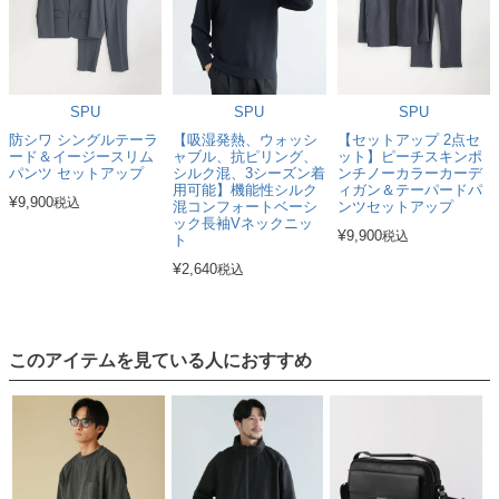
SPU
SPU
SPU
防シワ シングルテーラ
【吸湿発熱、ウォッシ
【セットアップ 2点セ
ード＆イージースリム
ャブル、抗ピリング、
ット】ピーチスキンポ
パンツ セットアップ
シルク混、3シーズン着
ンチノーカラーカーデ
用可能】機能性シルク
ィガン＆テーパードパ
¥
9,900
税込
混コンフォートベーシ
ンツセットアップ
ック長袖Vネックニッ
¥
9,900
税込
ト
¥
2,640
税込
このアイテムを見ている人におすすめ