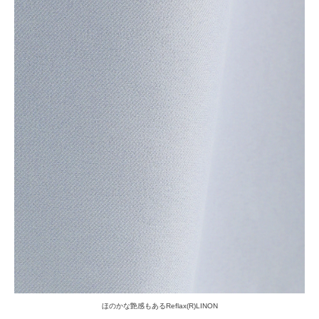
ほのかな艶感もあるReflax(R)LINON