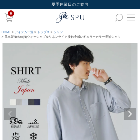
夏季休業日のご案内
0
HOME
アイテム一覧
トップス
シャツ
日本製Reflax(R)ウォッシャブルリネンライク接触冷感レギュラーカラー長袖シャツ