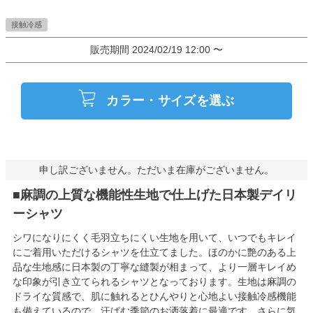
接触冷感
販売期間
2024/02/19 12:00
〜
カラー・サイズを選ぶ
申し訳ございません。ただいま在庫がございません。
■麻調の上質な機能性生地で仕上げた日本製デイリ
ーシャツ
シワになりにくく毛羽立ちにくい生地を用いて、いつでもキレイ
にご着用いただけるシャツを仕立てました。ほのかに艶のある上
品な生地感に日本製の丁寧な縫製が相まって、より一層キレイめ
な印象が引き立てられるシャツとなっております。生地は麻調の
ドライな質感で、肌に触れるとひんやりと心地よい接触冷感機能
も備えているので、汗ばむ季節のお洒落着に最適です。さらに気