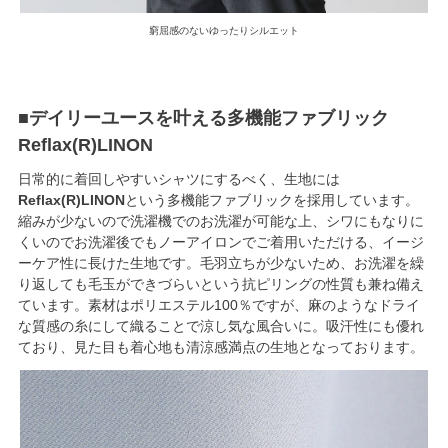
窮屈感のないゆったりシルエット
■デイリーユースを叶える多機能ファブリック
Reflax(R)LINON
日常的に着回しやすいシャツにするべく、生地には
Reflax(R)LINON
という多機能ファブリックを採用しています。
縮みが少ないので洗濯機でのお洗濯が可能な上、シワにもなりに
くいのでお洗濯後でもノーアイロンでご着用いただける、イージ
ーケア性に長けた生地です。毛羽立ちが少ないため、お洗濯を繰
り返しても毛玉ができづらいという抗ピリングの性質も兼ね備え
ています。素材はポリエステル100％ですが、麻のようなドライ
な質感の糸にして織ることで涼し気な風合いに。吸汗性にも優れ
ており、見た目も着心地も清涼感満点の生地となっております。