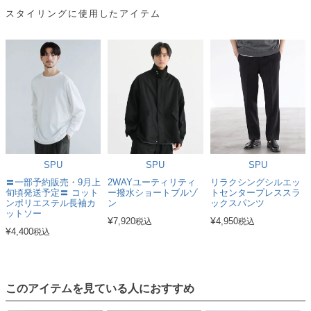
スタイリングに使用したアイテム
SPU
SPU
SPU
〓一部予約販売・9月上
2WAYユーティリティ
リラクシングシルエッ
旬頃発送予定〓 コット
ー撥水ショートブルゾ
トセンタープレススラ
ンポリエステル長袖カ
ン
ックスパンツ
ットソー
¥
¥
7,920
4,950
税込
税込
¥
4,400
税込
このアイテムを見ている人におすすめ