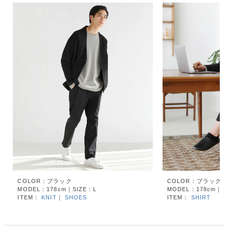
COLOR：ブラック
COLOR：ブラック
MODEL：178cm｜SIZE：L
MODEL：178cm｜SI
ITEM：
KNIT
｜
SHOES
ITEM：
SHIRT