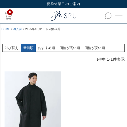
夏季休業日のご案内
0
HOME
再入荷
2025年10月10日(金)再入荷
並び替え
新着順
おすすめ順
価格が高い順
価格が安い順
1
-
1
件表示
1
件中