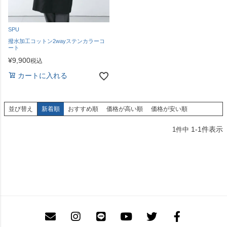
SPU
撥水加工コットン2wayステンカラーコ
ート
¥
9,900
税込
カートに入れる
並び替え
新着順
おすすめ順
価格が高い順
価格が安い順
1
-
1
件表示
1
件中