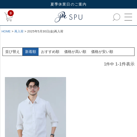
夏季休業日のご案内
0
HOME
再入荷
2025年5月30日(金)再入荷
並び替え
新着順
おすすめ順
価格が高い順
価格が安い順
1
-
1
件表示
1
件中