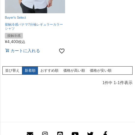
Buyer's Select
接触冷感パナマ7分袖レギュラーカラー
シャツ
接触冷感
¥
4,400
税込
カートに入れる
並び替え
新着順
おすすめ順
価格が高い順
価格が安い順
1
-
1
件表示
1
件中