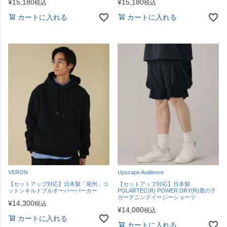
¥
15,180
¥
15,180
税込
税込
カートに入れる
カートに入れる
VERON
Upscape Audience
【セットアップ対応】日本製「尾州」コ
【セットアップ対応】日本製
ットンキルトプルオーバーパーカー
POLARTEC(R) POWER DRY(R)鹿の子
ガーデニングイージーショーツ
¥
14,300
税込
¥
14,080
税込
カートに入れる
カートに入れる