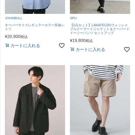
JOHNBULL
SPU
オーバーサイズレギュラーカラー長袖シ
【2点セット】LANATEC(R)ウォッシャ
ャツ
ブルテーラードジャケット＆テーパード
イージーパンツ セットアップ
¥
20,900
税込
¥
19,800
税込
カートに入れる
カートに入れる