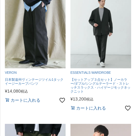
VERON
ESSENTIALS WARDROBE
日本製遠州ヴィンテージツイル1タック
【セットアップ３点セット】ノーカラ
イージーカーブパンツ
ー/ダブル/シングルテーラード・ストレ
ッチスラックス・ハイゲージモックネッ
¥
14,080
税込
クニット
¥
13,200
税込
カートに入れる
カートに入れる