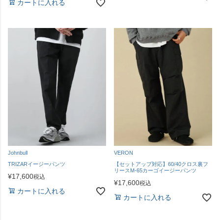
カートに入れる
Johnbull
VERON
TRIZARイージーパンツ
【セットアップ対応】60/40クロス裏フ
リースM-65カーゴイージーパンツ
¥
17,600
税込
¥
17,600
税込
カートに入れる
カートに入れる