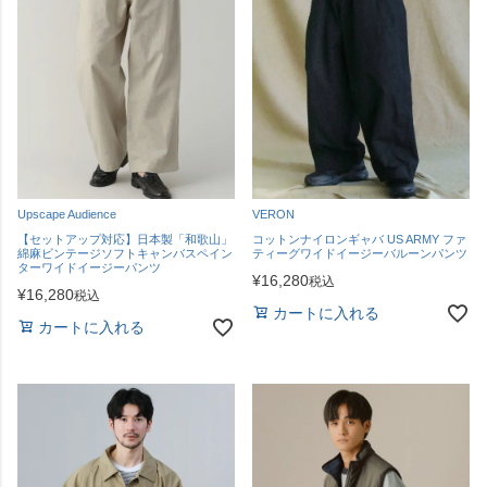
Upscape Audience
VERON
【セットアップ対応】日本製「和歌山」
コットンナイロンギャバ US ARMY ファ
綿麻ビンテージソフトキャンバスペイン
ティーグワイドイージーバルーンパンツ
ターワイドイージーパンツ
¥
16,280
税込
¥
16,280
税込
カートに入れる
カートに入れる