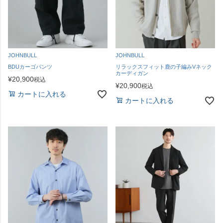
JOHNBULL
JOHNBULL
BDUカーゴパンツ
リラックスフィット鹿の子編みVネック
カーディガン
¥
20,900
税込
¥
20,900
税込
カートに入れる
カートに入れる