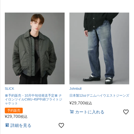
SLICK
Johnbull
〓予約販売・10月中旬頃発送予定〓 ナ
日本製12ozデニムハイウエストジーンズ
イロンツイルCWU-45P中綿フライトジ
¥
29,700
税込
ャケット
予約販売
カートに入れる
¥
29,700
税込
詳細を見る