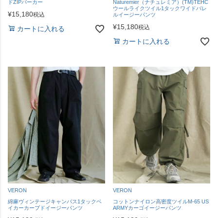
ドZIPパーカー
Naturemier（ナチュレミア）(TM)TEHC
ウールライクツイル1タックワイドバレ
¥
15,180
税込
ルイージーパンツ
¥
15,180
税込
カートに入れる
カートに入れる
VERON
VERON
綿麻ヴィンテージキャンバス1タックベ
コットンナイロン高密度ツイルM-65 US
イカーカーブドイージーパンツ
ARMYカーゴイージーパンツ