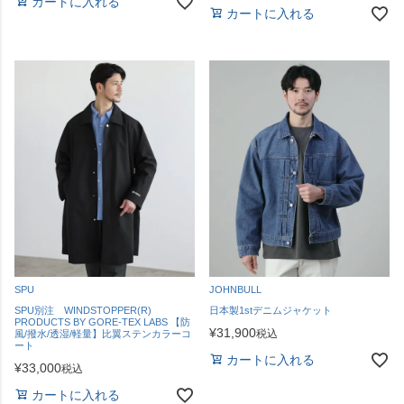
カートに入れる
カートに入れる
SPU
JOHNBULL
SPU別注 WINDSTOPPER(R)
日本製1stデニムジャケット
PRODUCTS BY GORE-TEX LABS 【防
¥
31,900
税込
風/撥水/透湿/軽量】比翼ステンカラーコ
ート
カートに入れる
¥
33,000
税込
カートに入れる