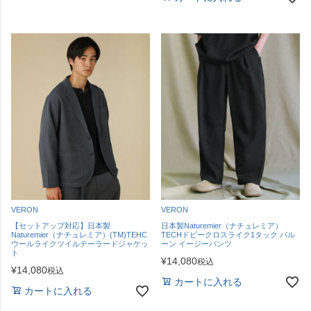
VERON
VERON
【セットアップ対応】日本製
日本製Naturemier（ナチュレミア）
Naturemier（ナチュレミア）(TM)TEHC
TECHドビークロスライク1タック バル
ウールライクツイルテーラードジャケッ
ーン イージーパンツ
ト
¥
14,080
税込
¥
14,080
税込
カートに入れる
カートに入れる