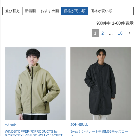
並び替え
新着順
おすすめ順
価格が高い順
価格が安い順
1
-
60
件表示
930
件中
1
2
…
16
+phenix
JOHNBULL
WINDSTOPPER(R)PRODUCTS by
3wayシンサレート中綿M65モッズコー
GORE-TEX LABS DOWN L-7 JACKET
ト