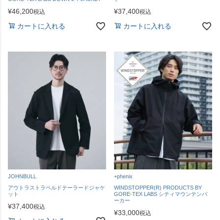
¥
46,200
¥
37,400
税込
税込
カートに入れる
カートに入れる
JOHNBULL
+phenix
アウトラストラペルドテーラードジャケ
WINDSTOPPER(R) PRODUCTS BY
ット
GORE-TEX LABS シティマウンテンパ
ーカー
¥
37,400
税込
¥
33,000
税込