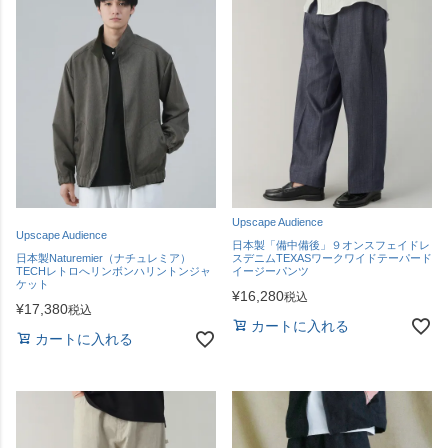
Upscape Audience
Upscape Audience
日本製「備中備後」９オンスフェイドレ
日本製Naturemier（ナチュレミア）
スデニムTEXASワークワイドテーパード
TECHレトロへリンボンハリントンジャ
イージーパンツ
ケット
¥
16,280
税込
¥
17,380
税込
カートに入れる
カートに入れる