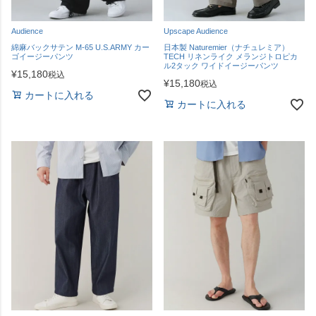
Audience
Upscape Audience
綿麻バックサテン M-65 U.S.ARMY カー
日本製 Naturemier（ナチュレミア）
ゴイージーパンツ
TECH リネンライク メランジトロピカ
ル2タック ワイドイージーパンツ
¥
15,180
税込
¥
15,180
税込
カートに入れる
カートに入れる