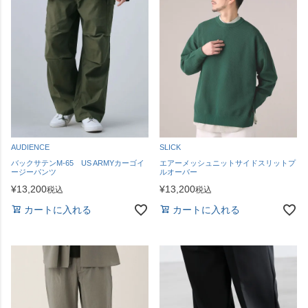
AUDIENCE
SLICK
バックサテンM-65 US ARMYカーゴイ
エアーメッシュニットサイドスリットプ
ージーパンツ
ルオーバー
¥
13,200
¥
13,200
税込
税込
カートに入れる
カートに入れる