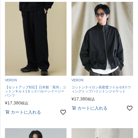
VERON
VERON
【セットアップ対応】日本製「尾州」コ
コットンナイロン高密度ツイルＧ9スウ
ットンキルト1タックバルーンイージー
ィングトップハリントンジャケット
パンツ
¥
17,380
税込
¥
17,380
税込
カートに入れる
カートに入れる