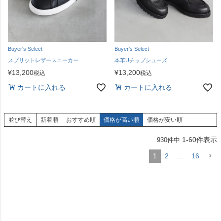
Buyer's Select
Buyer's Select
スプリットレザースニーカー
本革Uチップシューズ
¥
13,200
¥
13,200
税込
税込
カートに入れる
カートに入れる
並び替え
新着順
おすすめ順
価格が高い順
価格が安い順
1
-
60
件表示
930
件中
1
2
…
16