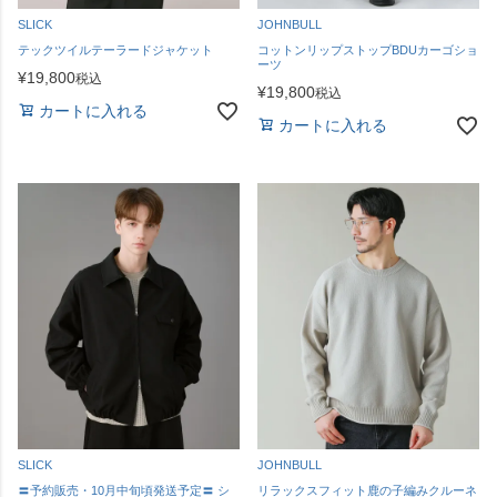
SLICK
JOHNBULL
テックツイルテーラードジャケット
コットンリップストップBDUカーゴショ
ーツ
¥
19,800
税込
¥
19,800
税込
カートに入れる
カートに入れる
SLICK
JOHNBULL
〓予約販売・10月中旬頃発送予定〓 シ
リラックスフィット鹿の子編みクルーネ