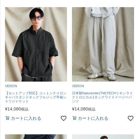
VERON
VERON
【セットアップ対応】コットンナイロン
日本製Naturemier(TM)TECHリネンライ
ギャバスタンドネックフルジップ半袖シ
クトロピカル1タックワイドイージーパ
ャツジャケット
ンツ
¥
14,080
¥
14,080
税込
税込
カートに入れる
カートに入れる