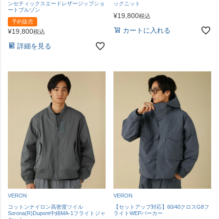
ンセティックスエードレザージップショ
ックニット
ートブルゾン
¥
19,800
税込
予約販売
カートに入れる
¥
19,800
税込
詳細を見る
VERON
VERON
コットンナイロン高密度ツイル
【セットアップ対応】60/40クロスG8フ
Sorona(R)Dupont中綿MA-1フライトジャ
ライトWEPパーカー