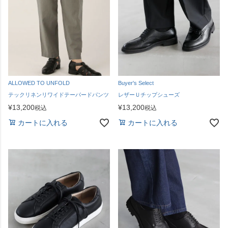
ALLOWED TO UNFOLD
Buyer's Select
テックリネンリワイドテーパードパンツ
レザーＵチップシューズ
¥
13,200
¥
13,200
税込
税込
カートに入れる
カートに入れる