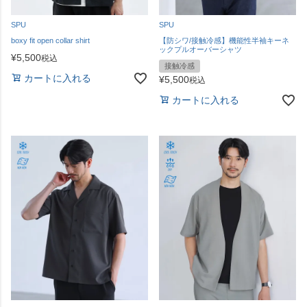
SPU
SPU
boxy fit open collar shirt
【防シワ/接触冷感】機能性半袖キーネ
ックプルオーバーシャツ
¥
5,500
税込
接触冷感
カートに入れる
¥
5,500
税込
カートに入れる