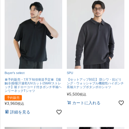
Buyer's select
SPU
〓予約販売・7月下旬頃発送予定〓 【接
【セットアップ対応】 防シワ・抗ピリ
触冷感/吸汗速乾/UVカット/2WAYストレ
ング・ウォッシャブル機能性ハイポンチ
ッチ】裾ドローコード付きポンチ半袖ヘ
長袖スナップボタンポロシャツ
ンリーネックTシャツ
¥
5,500
税込
予約販売
カートに入れる
¥
3,960
税込
詳細を見る