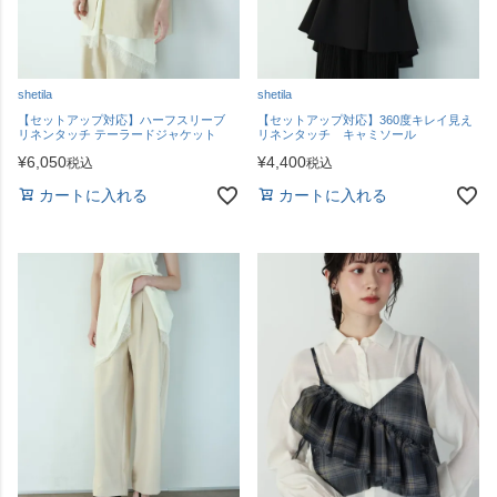
shetila
shetila
【セットアップ対応】ハーフスリーブ
【セットアップ対応】360度キレイ見え
リネンタッチ テーラードジャケット
リネンタッチ キャミソール
¥
6,050
¥
4,400
税込
税込
カートに入れる
カートに入れる