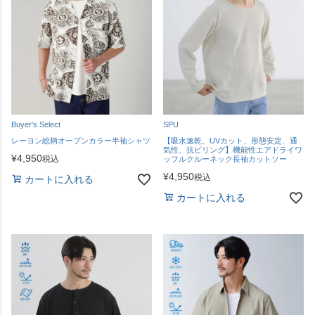
Buyer's Select
SPU
レーヨン総柄オープンカラー半袖シャツ
【吸水速乾、UVカット、形態安定、通
気性、抗ピリング】機能性エアドライワ
¥
4,950
税込
ッフルクルーネック長袖カットソー
¥
4,950
税込
カートに入れる
カートに入れる