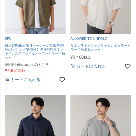
SPU
ALLOWED TO UNFOLD
日本製Reflex(R)【イージーケア/吸汗/速
リネンライクファブリックレギュラーカ
乾/抗ピリング/通気性】多機能性リネン
ラー半袖ボタンシャツ
ライクスラブツイルオープンカラー半袖
¥
9,460
税込
シャツ
のところ
通常販売価格
¥
6,930
カートに入れる
¥
4,851
税込
カートに入れる