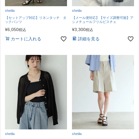
shetila
shetila
【セットアップ対応】リネンタッチ タ
【メール便対応】【サイズ調整可能】ア
ックパンツ
シメチュールフリルビスチェ
¥
6,050
¥
3,300
税込
税込
カートに入れる
詳細を見る
shetila
shetila