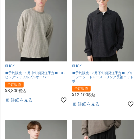
SLICK
SLICK
〓予約販売・9月中旬頃発送予定〓 T/C
〓予約販売・8月下旬頃発送予定〓 プリ
ビッグワッフルプルオーバー
ーツニットドローストリング長袖ニット
ポロ
予約販売
予約販売
¥
8,800
税込
¥
12,100
税込
詳細を見る
詳細を見る