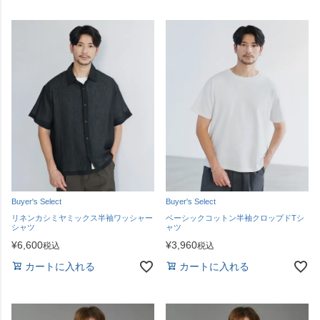
Buyer's Select
Buyer's Select
リネンカシミヤミックス半袖ワッシャー
ベーシックコットン半袖クロップドTシ
シャツ
ャツ
¥
6,600
¥
3,960
税込
税込
カートに入れる
カートに入れる