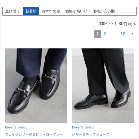
並び替え
新着順
おすすめ順
価格が高い順
価格が安い順
1
-
60
件表示
930
件中
1
2
…
16
Buyer's Select
Buyer's Select
フェイクレザー軽量ビットローファー
レザーＵチップシューズ