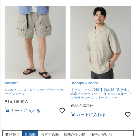
Audience
Upscape Audience
60/40クロスストレージカーゴツールカ
【セットアップ対応】日本製「和歌山」
ーゴショーツ
綿麻ビンテージソフトキャンバスオープ
ンカラーハーフスリーブシャツ
¥
15,180
税込
¥
10,780
税込
カートに入れる
カートに入れる
並び替え
新着順
おすすめ順
価格が高い順
価格が安い順