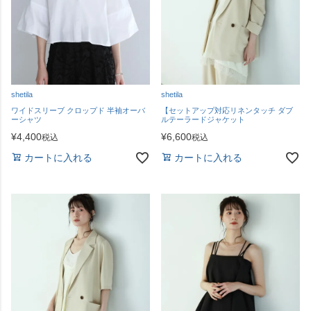
shetila
shetila
ワイドスリーブ クロップド 半袖オーバ
【セットアップ対応リネンタッチ ダブ
ーシャツ
ルテーラードジャケット
¥
4,400
¥
6,600
税込
税込
カートに入れる
カートに入れる