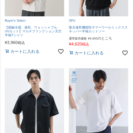
Buyer's Select
SPU
【接触冷感、速乾、ウォッシャブル、
吸水速乾機能性サマーウールミックスス
UVカット】マルチファンクション天竺
キッパー半袖カットソー
半袖Tシャツ
のところ
通常販売価格
¥
6,600
¥
3,960
税込
¥
4,620
税込
カートに入れる
カートに入れる