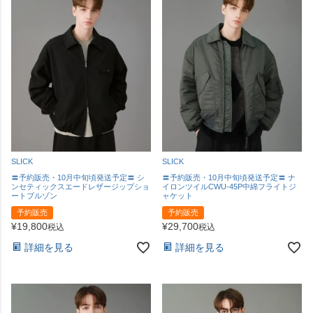
SLICK
SLICK
〓予約販売・10月中旬頃発送予定〓 シ
〓予約販売・10月中旬頃発送予定〓 ナ
ンセティックスエードレザージップショ
イロンツイルCWU-45P中綿フライトジ
ートブルゾン
ャケット
予約販売
予約販売
¥
19,800
¥
29,700
税込
税込
詳細を見る
詳細を見る