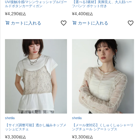
UV/接触冷感/マシンウォッシャブル/ゴー
【選べる3素材】美脚見え、大人顔ハー
ルドボタンカーディガン
フパンツ ポケット付き
¥
4,290
¥
4,400
税込
税込
カートに入れる
カートに入れる
shetila
shetila
【サイズ調整可能】透かし編みネップメ
【メール便対応】くしゅくしゅシャーリ
ッシュビスチェ
ングチュール シアートップス
¥
3,300
¥
3,300
税込
税込