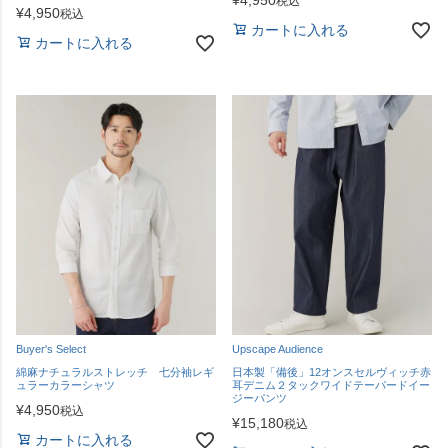
税込
¥
4,950
税込
カートに入れる
カートに入れる
Buyer's Select
Upscape Audience
綿麻ナチュラルストレッチ 七分袖レギ
日本製「備後」12オンスセルヴィッチ赤
ュラーカラーシャツ
耳デニム２タックワイドテーパードイー
ジーパンツ
¥
4,950
税込
¥
15,180
税込
カートに入れる