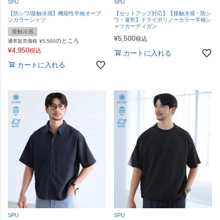
SPU
SPU
【防シワ/接触冷感】機能性半袖オープ
【セットアップ対応】【接触冷感・防シ
ンカラーシャツ
ワ・速乾】ドライポリノーカラー半袖シ
ャツカーディガン
接触冷感
¥
5,500
税込
のところ
通常販売価格
¥
5,500
¥
4,950
税込
カートに入れる
カートに入れる
SPU
SPU