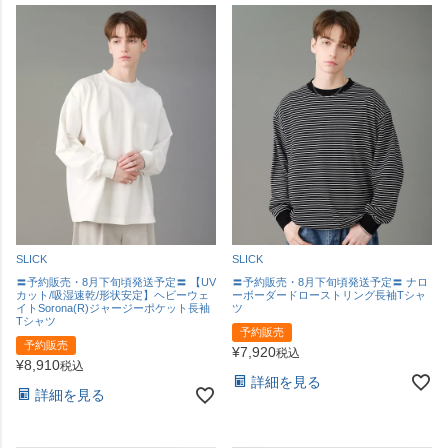
SLICK
SLICK
〓予約販売・8月下旬頃発送予定〓 【UV
〓予約販売・8月下旬頃発送予定〓 ナロ
カット/吸湿速乾/形状安定】ヘビーウェ
ーボーダードローストリング長袖Tシャ
イトSorona(R)ジャージーポケット長袖
ツ
Tシャツ
予約販売
予約販売
¥
7,920
税込
¥
8,910
税込
詳細を見る
詳細を見る