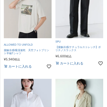
SPU
ALLOWED TO UNFOLD
【接触冷感/ナチュラルストレッチ】ポ
接触冷感/吸湿速乾 天竺フォトプリン
リチノスラックス
ト半袖Tシャツ
¥
6,600
税込
¥
5,940
税込
カートに入れる
カートに入れる