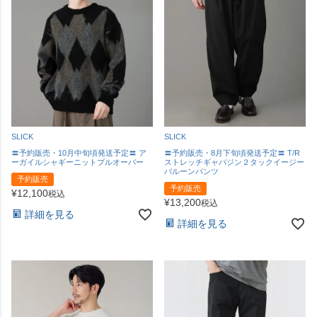
SLICK
SLICK
〓予約販売・10月中旬頃発送予定〓 ア
〓予約販売・8月下旬頃発送予定〓 T/R
ーガイルシャギーニットプルオーバー
ストレッチギャバジン２タックイージー
バルーンパンツ
予約販売
予約販売
¥
12,100
税込
¥
13,200
税込
詳細を見る
詳細を見る