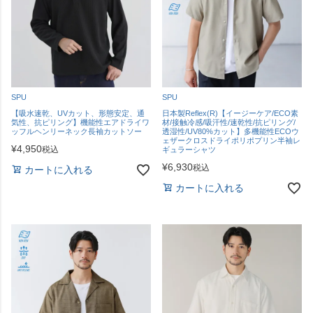
SPU
SPU
【吸水速乾、UVカット、形態安定、通
日本製Reflex(R)【イージーケア/ECO素
気性、抗ピリング】機能性エアドライワ
材/接触冷感/吸汗性/速乾性/抗ピリング/
ッフルヘンリーネック長袖カットソー
透湿性/UV80%カット】多機能性ECOウ
ェザークロスドライポリポプリン半袖レ
¥
4,950
税込
ギュラーシャツ
¥
6,930
税込
カートに入れる
カートに入れる