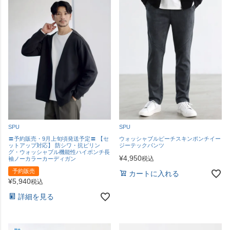
SPU
SPU
〓予約販売・9月上旬頃発送予定〓 【セ
ウォッシャブルピーチスキンポンチイー
ットアップ対応】 防シワ・抗ピリン
ジーテックパンツ
グ・ウォッシャブル機能性ハイポンチ長
¥
4,950
税込
袖ノーカラーカーディガン
予約販売
カートに入れる
¥
5,940
税込
詳細を見る