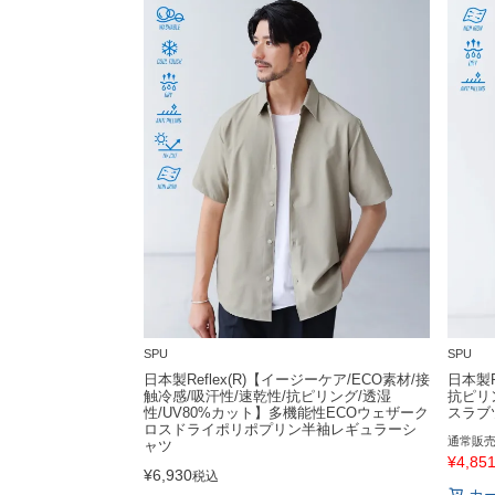
SPU
SPU
日本製Reflex(R)【イージーケア/ECO素材/接
日本製R
触冷感/吸汗性/速乾性/抗ピリング/透湿
抗ピリ
性/UV80%カット】多機能性ECOウェザーク
スラブ
ロスドライポリポプリン半袖レギュラーシ
通常販
ャツ
¥
4,85
¥
6,930
税込
カ