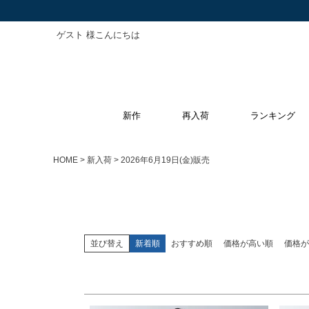
ゲスト 様こんにちは
キーワード
新作
再入荷
ランキング
価格
〜
HOME
新入荷
2026年6月19日(金)販売
サイズ
指定なし
S
M
L
XL
並び替え
新着順
おすすめ順
価格が高い順
価格が