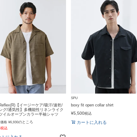
SPU
eflex(R)【イージーケア/吸汗/速乾/
boxy fit open collar shirt
ング/通気性】多機能性リネンライク
¥
5,500
税込
ツイルオープンカラー半袖シャツ
のところ
カートに入れる
売価格
¥
6,930
1
税込
ートに入れる