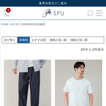
夏季休業日のご案内
0
HOME
新入荷
2026年6月3日(水)販売
並び替え
新着順
おすすめ順
価格が高い順
価格が安い順
1
-
2
件表示
2
件中