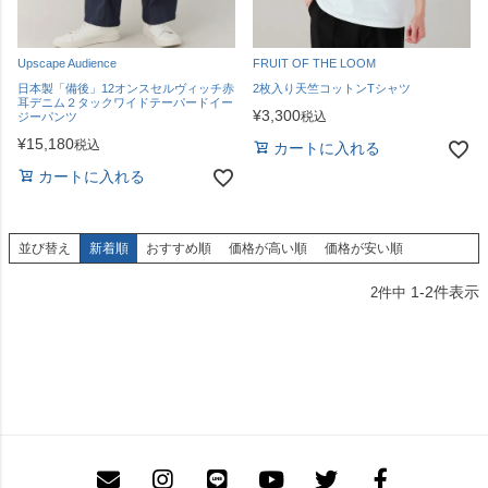
Upscape Audience
FRUIT OF THE LOOM
日本製「備後」12オンスセルヴィッチ赤
2枚入り天竺コットンTシャツ
耳デニム２タックワイドテーパードイー
¥
3,300
税込
ジーパンツ
¥
15,180
税込
カートに入れる
カートに入れる
並び替え
新着順
おすすめ順
価格が高い順
価格が安い順
1
-
2
件表示
2
件中