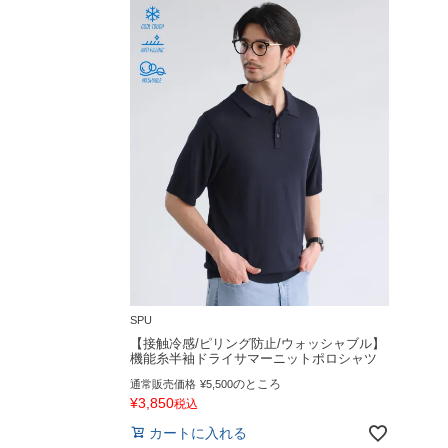
SPU
【接触冷感/ピリング防止/ウォッシャブル】
機能糸半袖ドライサマーニットポロシャツ
のところ
通常販売価格
¥
5,500
¥
3,850
税込
カートに入れる