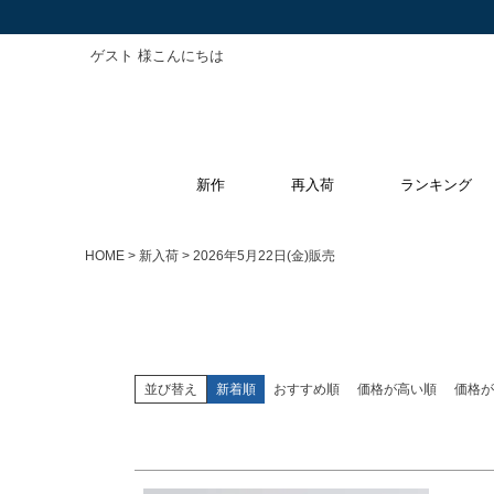
ゲスト 様こんにちは
キーワード
新作
再入荷
ランキング
価格
〜
HOME
新入荷
2026年5月22日(金)販売
サイズ
指定なし
S
M
L
XL
並び替え
新着順
おすすめ順
価格が高い順
価格が