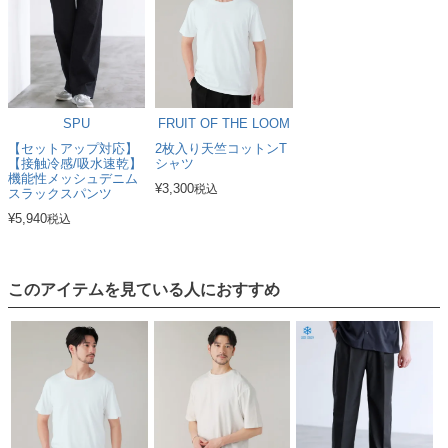
SPU
FRUIT OF THE LOOM
【セットアップ対応】
2枚入り天竺コットンT
【接触冷感/吸水速乾】
シャツ
機能性メッシュデニム
¥
3,300
税込
スラックスパンツ
¥
5,940
税込
このアイテムを見ている人におすすめ