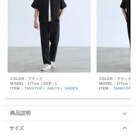
COLOR：ブラック
COLOR：ブラック
MODEL：177cm｜SIZE：L
MODEL：177cm｜SI
ITEM：
TANKTOP
｜
PANTS
｜
SHOES
ITEM：
TANKTOP
商品説明
サイズ