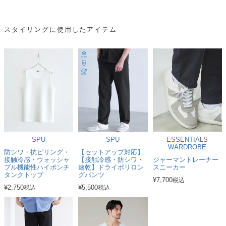
スタイリングに使用したアイテム
SPU
SPU
ESSENTIALS
WARDROBE
防シワ・抗ピリング・
【セットアップ対応】
接触冷感・ウォッシャ
【接触冷感・防シワ・
ジャーマントレーナー
ブル機能性ハイポンチ
速乾】ドライポリロン
スニーカー
タンクトップ
グパンツ
¥
7,700
税込
¥
2,750
¥
5,500
税込
税込