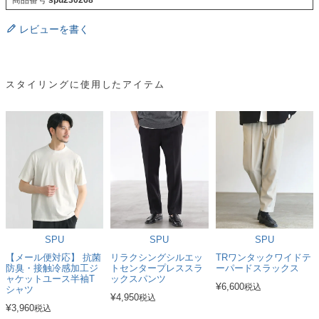
商品番号
spu230268
レビューを書く
スタイリングに使用したアイテム
SPU
SPU
SPU
【メール便対応】 抗菌
リラクシングシルエッ
TRワンタックワイドテ
防臭・接触冷感加工ジ
トセンタープレススラ
ーパードスラックス
ャケットユース半袖T
ックスパンツ
¥
6,600
税込
シャツ
¥
4,950
税込
¥
3,960
税込