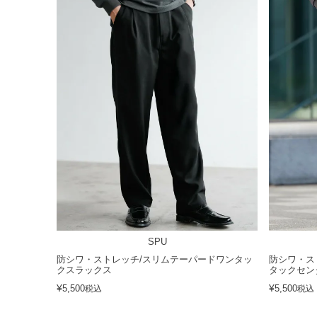
SPU
防シワ・ストレッチ/スリムテーパードワンタッ
防シワ・ス
クスラックス
タックセン
¥
¥
5,500
5,500
税込
税込