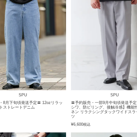
SPU
SPU
・8月下旬頃発送予定〓 12ozリラッ
〓予約販売・一部9月中旬頃発送予定〓
トストレートデニム
シワ、防ピリング、接触冷感】機能
ネン リラクシングタックワイドスラ
ツ
¥
6,600
税込