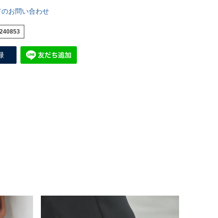
てのお問い合わせ
240853
COLOR：オンブレブラック
MODEL：177cm｜SIZE：L
ITEM：
T-SHIRT
｜
PANTS
｜
SHOES