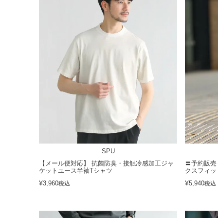
SPU
【メール便対応】 抗菌防臭・接触冷感加工ジャ
〓予約販売
ケットユース半袖Tシャツ
クスフィッ
¥
¥
3,960
5,940
税込
税込