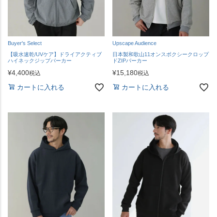
Buyer's Select
Upscape Audience
【吸水速乾/UVケア】ドライアクティブ
日本製和歌山11オンスボクシークロップ
ハイネックジップパーカー
ドZIPパーカー
¥
4,400
¥
15,180
税込
税込
カートに入れる
カートに入れる