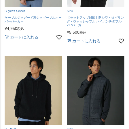
Buyer's Select
SPU
ケーブルジャガード裏シャギープルオー
【セットアップ対応】防シワ・抗ピリン
バーパーカー
グ・ウォッシャブル ハイポンチダブル
ZIPパーカー
¥
4,950
税込
¥
5,500
税込
カートに入れる
カートに入れる
VERON
SPU