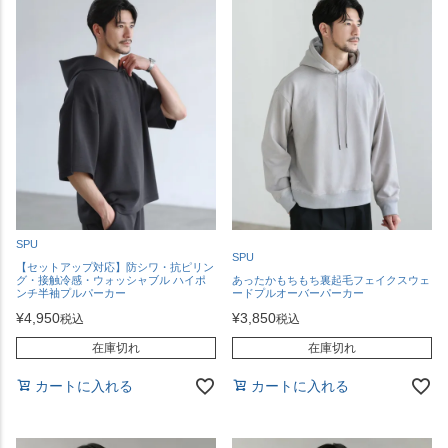
SPU
SPU
【セットアップ対応】防シワ・抗ピリン
グ・接触冷感・ウォッシャブル ハイポ
あったかもちもち裏起毛フェイクスウェ
ンチ半袖プルパーカー
ードプルオーバーパーカー
¥
4,950
¥
3,850
税込
税込
在庫切れ
在庫切れ
カートに入れる
カートに入れる