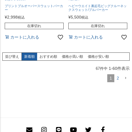
プリントプルオーバースウェットパーカ
ヘビーウエイト裏起毛ビッグクルーネッ
ー
クスウェット/プルパーカー
¥
2,998
¥
5,500
税込
税込
在庫切れ
在庫切れ
カートに入れる
カートに入れる
並び替え
新着順
おすすめ順
価格が高い順
価格が安い順
1
-
60
件表示
67
件中
1
2