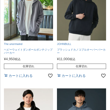
The unormwind
JOHNBULL
ヘビーウェイトダンボールポンチジップ
ブラッシュドカノコプルオーバーパーカ
パーカー
ー
¥
4,950
¥
11,000
税込
税込
在庫切れ
在庫切れ
カートに入れる
カートに入れる