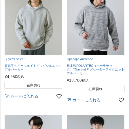
Buyer's select
Upscape Audience
裏起毛ヘビーウェイトビッグシルエット
日本製POLARTEC（ポーラテッ
プルパーカー
ク）"Thermal Pro"セーターライクニット
プルパーカー
¥
4,950
税込
¥
18,700
税込
在庫切れ
在庫切れ
カートに入れる
カートに入れる