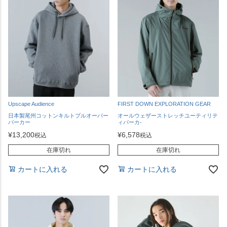
Upscape Audience
FIRST DOWN EXPLORATION GEAR
日本製尾州コットンキルトプルオーバー
オールウェザーストレッチユーティリテ
パーカー
ィパーカ-
¥
13,200
¥
6,578
税込
税込
在庫切れ
在庫切れ
カートに入れる
カートに入れる