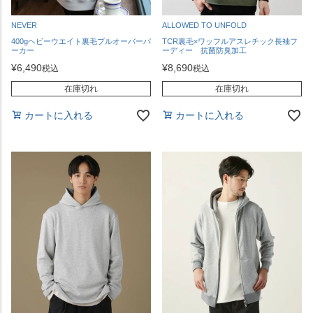
NEVER
ALLOWED TO UNFOLD
400gヘビーウエイト裏毛プルオーバーパ
TCR裏毛×ワッフルアスレチック長袖フ
ーカー
ーディー 抗菌防臭加工
¥
6,490
¥
8,690
税込
税込
在庫切れ
在庫切れ
カートに入れる
カートに入れる