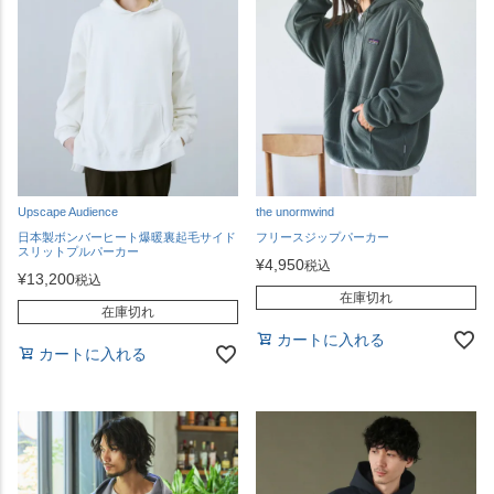
Upscape Audience
the unormwind
日本製ボンバーヒート爆暖裏起毛サイド
フリースジップパーカー
スリットプルパーカー
¥
4,950
税込
¥
13,200
税込
在庫切れ
在庫切れ
カートに入れる
カートに入れる