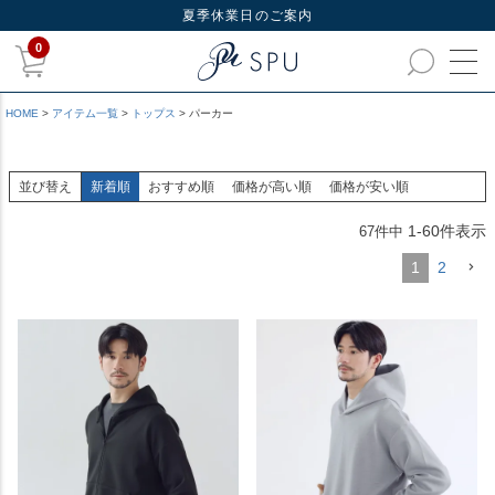
夏季休業日のご案内
0
HOME
アイテム一覧
トップス
パーカー
並び替え
新着順
おすすめ順
価格が高い順
価格が安い順
1
-
60
件表示
67
件中
1
2