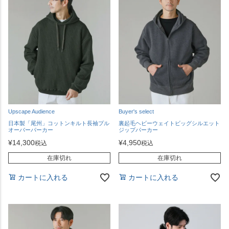
Upscape Audience
Buyer's select
日本製「尾州」コットンキルト長袖プル
裏起毛ヘビーウェイトビッグシルエット
オーバーパーカー
ジップパーカー
¥
14,300
¥
4,950
税込
税込
在庫切れ
在庫切れ
カートに入れる
カートに入れる