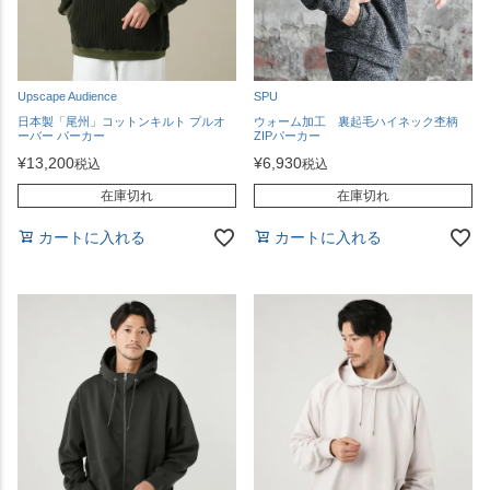
Upscape Audience
SPU
日本製「尾州」コットンキルト プルオ
ウォーム加工 裏起毛ハイネック杢柄
ーバー パーカー
ZIPパーカー
¥
13,200
¥
6,930
税込
税込
在庫切れ
在庫切れ
カートに入れる
カートに入れる