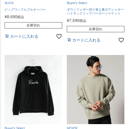
SLICK
Buyer's Select
ビッグワッフルプルオーバー
ダウンフェザー切り替え裏ボアシャギー
ハイネックジップパーカージャケット
¥
8,690
税込
¥
7,590
税込
在庫切れ
在庫切れ
カートに入れる
カートに入れる
Buyer's Select
NEVER