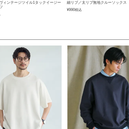
ヴィンテージツイル1タックイージー
細リブ／太リブ無地クルーソックス
ツ
¥
990
税込
込