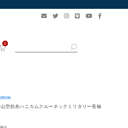
0
ERON
歌山空紡糸ハニカムクルーネックミリタリー長袖
ー
0
税込