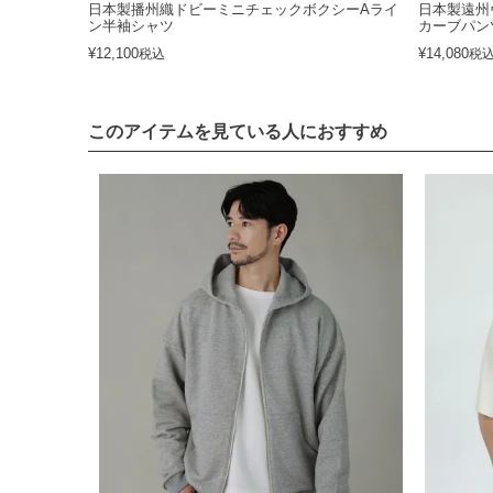
日本製播州織ドビーミニチェックボクシーAライ
日本製遠州
ン半袖シャツ
カーブパン
¥
12,100
¥
14,080
税込
税
このアイテムを見ている人におすすめ