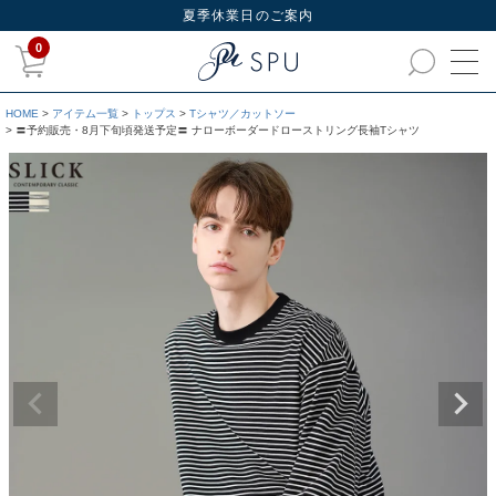
夏季休業日のご案内
0
HOME
アイテム一覧
トップス
Tシャツ／カットソー
〓予約販売・8月下旬頃発送予定〓 ナローボーダードローストリング長袖Tシャツ