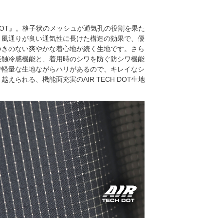
 DOT』。格子状のメッシュが通気孔の役割を果た
。風通りが良い通気性に長けた構造の効果で、優
つきのない爽やかな着心地が続く生地です。さら
接触冷感機能と、着用時のシワを防ぐ防シワ機能
で軽量な生地ながらハリがあるので、キレイなシ
られる、機能面充実のAIR TECH DOT生地