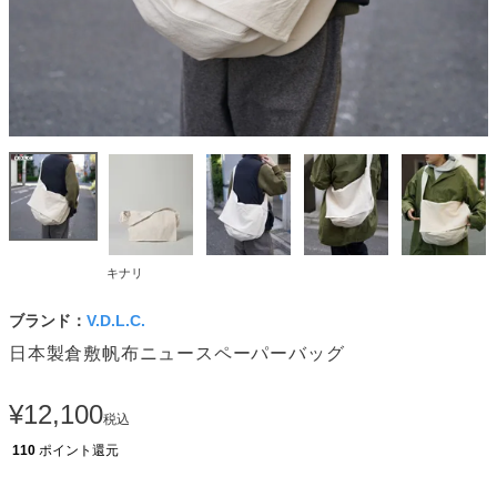
キナリ
ブランド：
V.D.L.C.
日本製倉敷帆布ニュースペーパーバッグ
¥
12,100
税込
110
ポイント還元