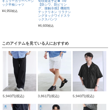
ギュラーカラーベーシ
旬頃発送予定〓 TR/
ック半袖シャツ
【防シワ、防ピリン
グ、接触冷感】機能性
¥
4,950
税込
テックリネン リラクシ
ングタックワイドスラ
ックスパンツ
¥
6,600
税込
このアイテムを見ている人におすすめ
5,940円
(税込)
3,861円
(税込)
5,940円
(税込)