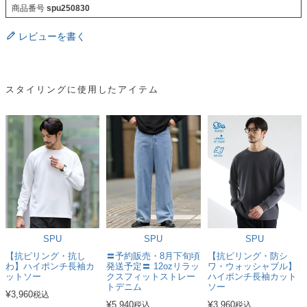
商品番号
spu250830
レビューを書く
スタイリングに使用したアイテム
SPU
SPU
SPU
【抗ピリング・抗し
〓予約販売・8月下旬頃
【抗ピリング・防シ
わ】ハイポンチ長袖カ
発送予定〓 12ozリラッ
ワ・ウォッシャブル】
ットソー
クスフィットストレー
ハイポンチ長袖カット
トデニム
ソー
¥
3,960
税込
¥
¥
5,940
3,960
税込
税込