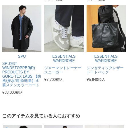
SPU
ESSENTIALS
ESSENTIALS
WARDROBE
WARDROBE
SPU別注
WINDSTOPPER(R)
ジャーマントレーナー
シンセティックレザー
PRODUCTS BY
スニーカー
トートバック
GORE-TEX LABS 【防
¥
¥
7,700
5,940
税込
税込
風/撥水/透湿/軽量】比
翼ステンカラーコート
¥
33,000
税込
このアイテムを見ている人におすすめ