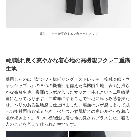
簡単にコーデが完成する２点セットアップ
■肌離れ良く爽やかな着心地の高機能フクレ二重織
生地
採用したのは『防シワ・抗ピリング・ストレッチ・接触冷感・ウ
ォッシャブル』の５つの機能性を備えた高機能生地。表面は滑ら
かな布帛生地、裏面はシボが入ったサッカー生地という二重織構
造になっております。二重織にすることで生地に膨らみ感を持た
せ、ハリのある生地感に仕上げました。裏面のシボ感によって肌
への接触面積も減るため、べたつかず肌離れの良い爽やかな着心
地が続きます。５つの機能性に着心地の良さもプラスした、着る
人のことを考えて作られた生地です。