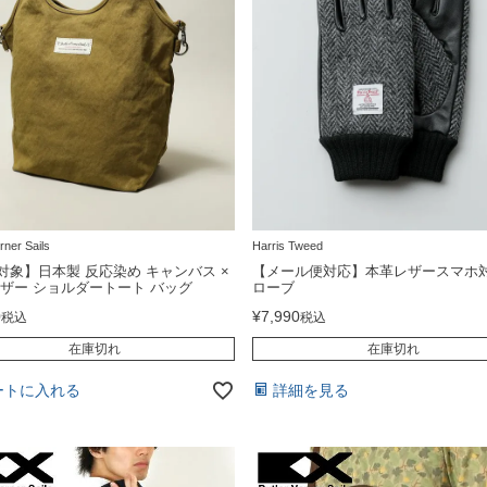
rner Sails
Harris Tweed
対象】日本製 反応染め キャンバス ×
【メール便対応】本革レザースマホ
レザー ショルダートート バッグ
ローブ
0
¥
7,990
税込
税込
在庫切れ
在庫切れ
ートに入れる
詳細を見る