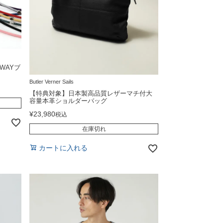
WAYブ
Butler Verner Sails
【特典対象】日本製高品質レザーマチ付大
容量本革ショルダーバッグ
¥
23,980
税込
在庫切れ
カートに入れる