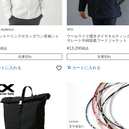
 Audience
SPU
シャーリングボタンダウン長袖シャ
ウールライク撥水ダイヤキルティン
サレート中綿脱着フードジャケット
0
¥
13,200
税込
税込
在庫切れ
在庫切れ
ートに入れる
カートに入れる