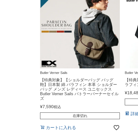
Butler Verner Sails
Butler Ve
【特典対象】【ショルダーバッグ バッグ
【特典
鞄】日本製 綿 パラフィン 本革 ショルダー
ラフィ
バッグ メンズ レディース ユニセックス
¥
18,4
Butler Verner Sails バトラーバーナーセイル
ズ
¥
7,590
税込
詳
在庫切れ
カートに入れる