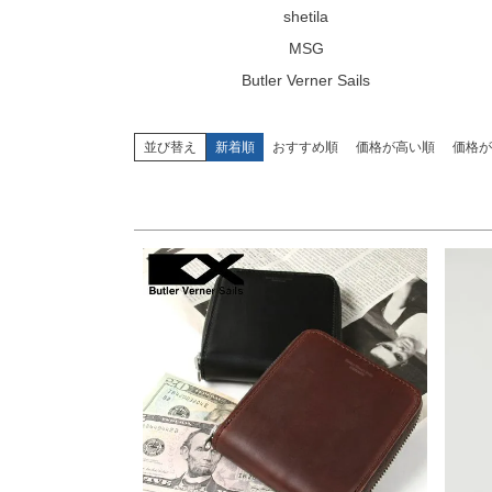
〜
shetila
MSG
サイズ
指定なし
S
M
L
XL
Butler Verner Sails
並び替え
新着順
おすすめ順
価格が高い順
価格が