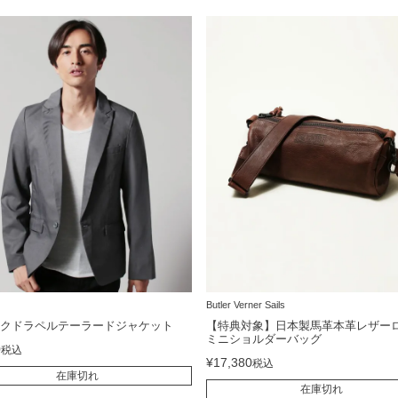
Butler Verner Sails
ークドラペルテーラードジャケット
【特典対象】日本製馬革本革レザー
ミニショルダーバッグ
0
税込
¥
17,380
税込
在庫切れ
在庫切れ