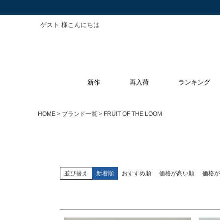
ゲスト 様こんにちは
キーワード
新作
再入荷
ランキング
価格
〜
HOME
ブランド一覧
FRUIT OF THE LOOM
サイズ
指定なし
S
M
L
XL
並び替え
新着順
おすすめ順
価格が高い順
価格が