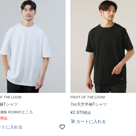
OF THE LOOM
FRUIT OF THE LOOM
半袖Tシャツ
7oz天竺半袖Tシャツ
のところ
¥
2,970
売価格
¥
3,960
税込
4
税込
カートに入れる
ートに入れる