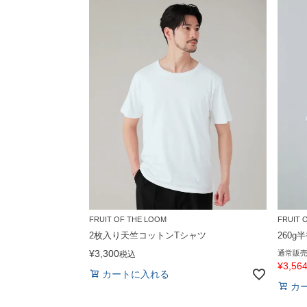
FRUIT OF THE LOOM
FRUIT 
2枚入り天竺コットンTシャツ
260g
¥
3,300
通常販
税込
¥
3,56
カートに入れる
カ