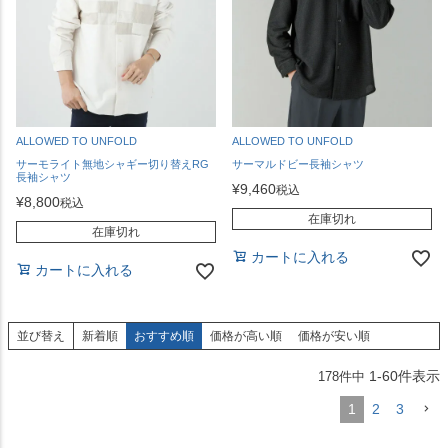
ALLOWED TO UNFOLD
ALLOWED TO UNFOLD
サーモライト無地シャギー切り替えRG
サーマルドビー長袖シャツ
長袖シャツ
¥
9,460
税込
¥
8,800
税込
在庫切れ
在庫切れ
カートに入れる
カートに入れる
並び替え
新着順
おすすめ順
価格が高い順
価格が安い順
1
-
60
件表示
178
件中
1
2
3