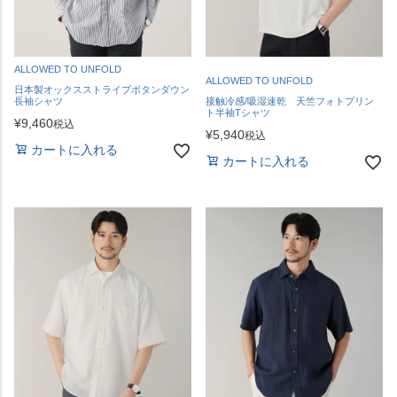
ALLOWED TO UNFOLD
ALLOWED TO UNFOLD
日本製オックスストライプボタンダウン
長袖シャツ
接触冷感/吸湿速乾 天竺フォトプリン
ト半袖Tシャツ
¥
9,460
税込
¥
5,940
税込
カートに入れる
カートに入れる