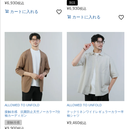
¥
6,930
別注
税込
¥
6,930
税込
カートに入れる
カートに入れる
ALLOWED TO UNFOLD
ALLOWED TO UNFOLD
接触冷感 抗菌防止天竺ノーカラー7分
テックリネンワイドレギュラーカラー半
袖カーディガン
袖シャツ
¥
9,460
接触冷感
税込
¥
9,900
税込