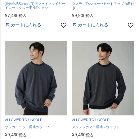
接触冷感Sorona(R)混フェイクレイヤー
タスランT×ショーツセットアップ巾着付
ドロールクルー半袖Tシャツ
き
¥
7,480
¥
9,900
税込
税込
カートに入れる
カートに入れる
ALLOWED TO UNFOLD
ALLOWED TO UNFOLD
サッカーニット長袖カットソー
メランジカノコ長袖スウェット
¥
9,460
¥
9,460
税込
税込