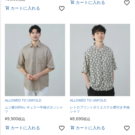
カートに入れる
カートに入れる
ALLOWED TO UNFOLD
ALLOWED TO UNFOLD
ムジ麻100%レギュラー半袖ボタンシャ
レトロプリントポリエステル襟付き半袖
ツ
シャツ
¥
9,900
¥
8,690
税込
税込
カートに入れる
カートに入れる